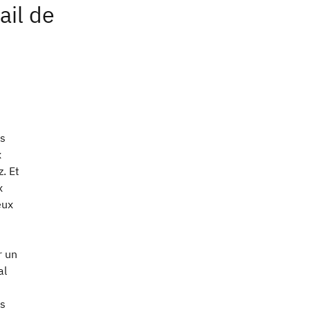
ail de
és
x
. Et
x
eux
r un
al
us