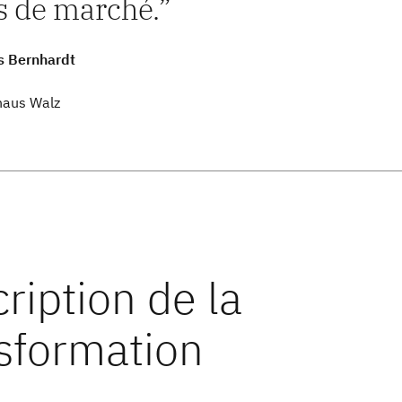
s de marché.
s Bernhardt
haus Walz