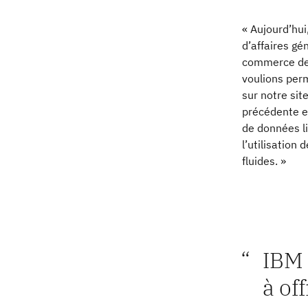
« Aujourd’hu
d’affaires gé
commerce de d
voulions perm
sur notre si
précédente ex
de données li
l’utilisation
fluides. »
IBM 
à of