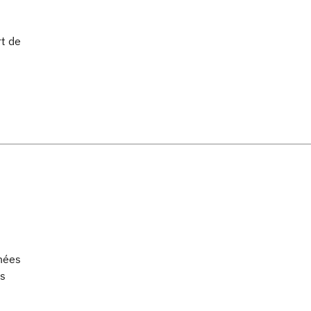
rt de
nnées
es