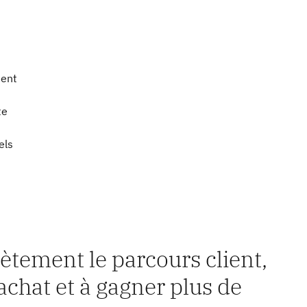
ment
te
els
tement le parcours client,
achat et à gagner plus de