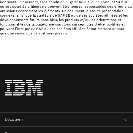
informatif uniquement, sans condition ni garantie d'aucune sorte, et SAP SE
ou ses sociétés affiliées ne peuvent être tenues responsables des erreurs ou
omissions concernant les éléments. Ce document, ou toute présentation
connexe, ainsi que la stratégie de SAP SE ou de ses sociétés affiliées et les
développements futurs possibles, les produits et/ou les orientations et
fonctionnalités de la plateforme sont tous susceptibles d'être modifiés et
peuvent l'être par SAP SE ou ses sociétés affiliées à tout moment et pour
quelque raison que ce soit sans préavis.