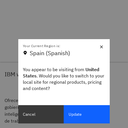
×
Your Current Region is:
Spain (Spanish)
You appear to be visiting from
United
IBM watsonx.data intelligence
States
. Would you like to switch to your
local site for regional products, pricing
and content?
Ofrece gestión de metadatos, linaje, calidad y
gobierno, aportando contexto, confianza e
inteligencia consciente de las políticas a los flujos
Cancel
Update
de trabajo de DataOps