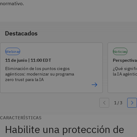
normativo.
Destacados
Webinar
Noticias
11 de junio | 11:00 EDT
Perspectiva
Eliminación de los puntos ciegos
¿Qué signifi
agénticos: modernizar su programa
la IA agénti
zero trust para la IA
CARACTERÍSTICAS
Habilite una protección de