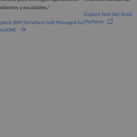
silientes y escalables.
1
Explore Red Hat Ansibl
Platform
plore IBM Terraform Self-Managed for
inuxONE