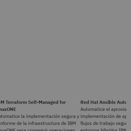
BM Terraform Self-Managed for
Red Hat Ansible Autom
inuxONE
Automatice el aprovisio
tomatice la implementación segura y
implementación de apli
nforme de la infraestructura de IBM
flujos de trabajo seguro
nuxONE para conseguir operaciones
entornos híbridos IBM 