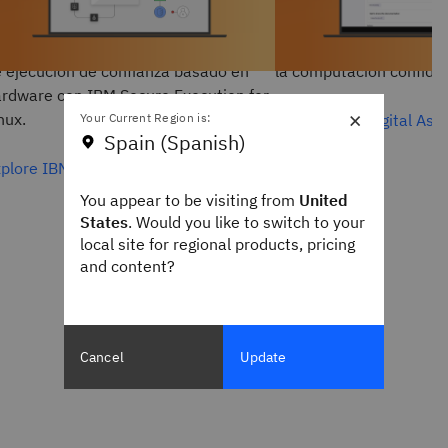
torizado a datos confidenciales y
las transacciones media
rgas de trabajo mediante un entorno
multipartito, la firma 
 ejecución de confianza basado en
la computación confiden
rdware con IBM Secure Execution for
×
nux.
Explore IBM Digital As
Your Current Region is:
Spain (Spanish)
plore IBM Hyper Protect
You appear to be visiting from
United
States
. Would you like to switch to your
local site for regional products, pricing
and content?
Cancel
Update