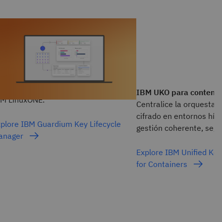
BM Guardium Key Lifecycle Manager
mplifique la gestión de claves de
frado con la generación, rotación y
stribución automatizadas para
oteger los datos confidenciales en
IBM UKO para contene
BM LinuxONE.
Centralice la orquestac
cifrado en entornos híb
plore IBM Guardium Key Lifecycle
gestión coherente, segu
anager
Explore IBM Unified Key
for Containers