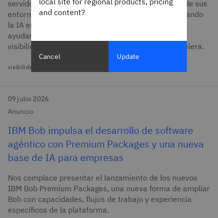
local site for regional products, pricing
servidores MCP y modelos fundacionales a través de sus
and content?
entornos de desarrollo e implementación, incorporando
la IA en la sombra a flujos de trabajo gobernados y
ayudando a los equipos de riesgo a mantener su
visibilidad a medida que la adopción de la IA se acelera.
Cancel
Update
visibilidad de activos
09 julio 2026
Anuncio
IBM Bob impulsa el desarrollo de software
agéntico con Premium Packages y una nueva
base de IA para empresas
Nos complace presentar el lanzamiento de los nuevos
IBM Bob Premium Packages, una nueva forma de ampliar
Bob con capacidades, flujos de trabajo y experiencia
específicos de la plataforma.