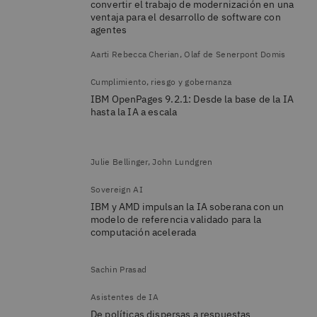
convertir el trabajo de modernización en una
ventaja para el desarrollo de software con
agentes
Aarti Rebecca Cherian, Olaf de Senerpont Domis
Cumplimiento, riesgo y gobernanza
IBM OpenPages 9.2.1: Desde la base de la IA
hasta la IA a escala
Julie Bellinger, John Lundgren
Sovereign AI
IBM y AMD impulsan la IA soberana con un
modelo de referencia validado para la
computación acelerada
Sachin Prasad
Asistentes de IA
De políticas dispersas a respuestas