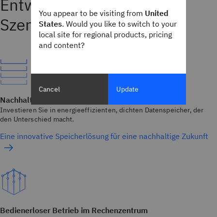
Entwickelt für reale
You appear to be visiting from
United
Szenarien
States
. Would you like to switch to your
local site for regional products, pricing
and content?
Cancel
Update
Nachhaltigkeit bei der Speicherung
Investieren Sie in energieeffizienten, dichten Datenspeicher, der
den Unterschied macht.
Eine innovative Speicherlösung für eine nachhaltige Zukunft
Bedienerloser Betrieb im Rechenzentrum