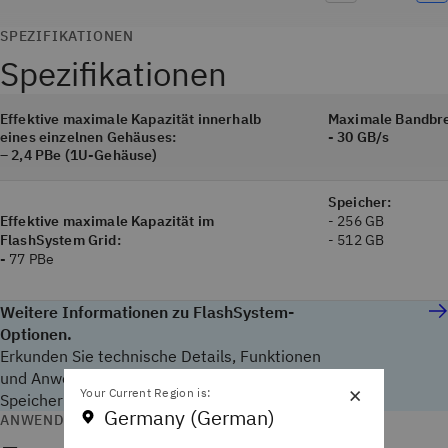
SPEZIFIKATIONEN
Spezifikationen
Effektive maximale Kapazität innerhalb
Maximale Bandbre
eines einzelnen Gehäuses:
- 30 GB/s
– 2,4 PBe (1U-Gehäuse)
Speicher:
Effektive maximale Kapazität im
- 256 GB
FlashSystem Grid:
- 512 GB
-
77 PBe
Weitere Informationen zu FlashSystem-
Optionen.
Erkunden Sie technische Details, Funktionen
und Anwendungsfälle für beliebte Flash-
×
Your Current Region is:
Speicherprodukte.
Germany (German)
ANWENDUNGSFÄLLE