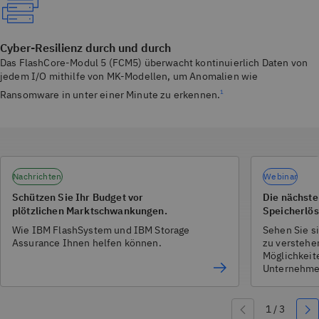
Cyber-Resilienz durch und durch
Das FlashCore-Modul 5 (FCM5) überwacht kontinuierlich Daten von
jedem I/O mithilfe von MK-Modellen, um Anomalien wie
Ransomware in unter einer Minute zu erkennen.
1
Nachrichten
Webinar
Schützen Sie Ihr Budget vor
Die nächste
plötzlichen Marktschwankungen.
Speicherlös
Wie IBM FlashSystem und IBM Storage
Sehen Sie s
Assurance Ihnen helfen können.
zu verstehen
Möglichkeite
Unternehmen
intelligente
für Ihre Zuk