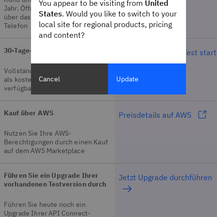
You appear to be visiting from
United
Jahr. Öffnen Sie einfach einen Fall
States
. Would you like to switch to your
über das Internet, per Chat oder
local site for regional products, pricing
Telefon
and content?
30-Tage-Test verfügbar
Jetzt kostenlosen Test star
Vollständiger Funktionsumfang
Cancel
Update
als kostenlose Testversion
verfügbar
Kauf über AWS
Preisdetails auf AWS
Nutzen Sie Ihre AWS-
Berechtigungen durch einen Kauf
auf dem AWS Marketplace
Führen Sie ein Upgrade Ihrer
Jetzt Upgrade durchführen
vorhandenen Testversion durch
Führen Sie heute noch ein
Upgrade Ihrer API Connect-