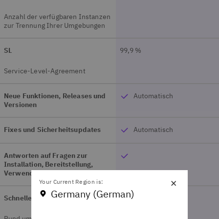
Anzahl der verfügbaren Instanzen
zur Trennung Ihrer Umgebungen
SL
99,9 %
Service-Level-Agreement
Neue Funktionen, Releases und
Automatisch
Versionen
Fixes und Sicherheitsupdates
Automatisch
Antworten auf Fragen zur
Installation, Bereitstellung,
Verwendung und zum Code
×
Your Current Region is:
Germany (German)
Schnelle problembehebung
Rund um die Uhr, 365 Tage im