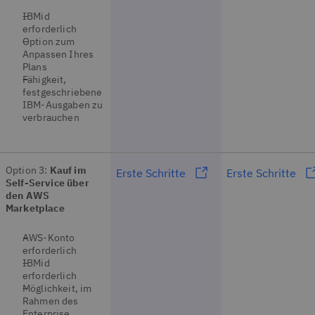
IBMid
erforderlich
Option zum
Anpassen Ihres
Plans
Fähigkeit,
festgeschriebene
IBM-Ausgaben zu
verbrauchen
Option 3:
Kauf im
Erste Schritte
Erste Schritte
Self-Service über
den AWS
Marketplace
AWS-Konto
erforderlich
IBMid
erforderlich
Möglichkeit, im
Rahmen des
Enterprise