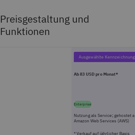
Preisgestaltung und
Funktionen
Standard-Stufe (SaaS
Ausgewählte Kennzeichnung
Ab 83 USD pro Monat*
Enterprise
Nutzung als Service; gehostet a
Amazon Web Services (AWS)
* Verkauf auf jährlicher Basis