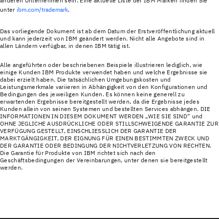
anderen Unternehmen sein. Eine aktuelle Liste der IBM Marken finden Sie
unter
ibm.com/trademark
.
Das vorliegende Dokument ist ab dem Datum der Erstveröffentlichung aktuell
und kann jederzeit von IBM geändert werden. Nicht alle Angebote sind in
allen Ländern verfügbar, in denen IBM tätig ist.
Alle angeführten oder beschriebenen Beispiele illustrieren lediglich, wie
einige Kunden IBM Produkte verwendet haben und welche Ergebnisse sie
dabei erzielt haben. Die tatsächlichen Umgebungskosten und
Leistungsmerkmale variieren in Abhängigkeit von den Konfigurationen und
Bedingungen des jeweiligen Kunden. Es können keine generell zu
erwartenden Ergebnisse bereitgestellt werden, da die Ergebnisse jedes
Kunden allein von seinen Systemen und bestellten Services abhängen. DIE
INFORMATIONEN IN DIESEM DOKUMENT WERDEN „WIE SIE SIND“ und
OHNE JEGLICHE AUSDRÜCKLICHE ODER STILLSCHWEIGENDE GARANTIE ZUR
VERFÜGUNG GESTELLT, EINSCHLIESSLICH DER GARANTIE DER
MARKTGÄNGIGKEIT, DER EIGNUNG FÜR EINEN BESTIMMTEN ZWECK UND
DER GARANTIE ODER BEDINGUNG DER NICHTVERLETZUNG VON RECHTEN.
Die Garantie für Produkte von IBM richtet sich nach den
Geschäftsbedingungen der Vereinbarungen, unter denen sie bereitgestellt
werden.