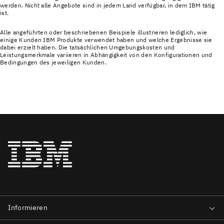
werden. Nicht alle Angebote sind in jedem Land verfügbar, in dem IBM tätig
ist.
Alle angeführten oder beschriebenen Beispiele illustrieren lediglich, wie
einige Kunden IBM Produkte verwendet haben und welche Ergebnisse sie
dabei erzielt haben. Die tatsächlichen Umgebungskosten und
Leistungsmerkmale variieren in Abhängigkeit von den Konfigurationen und
Bedingungen des jeweiligen Kunden.