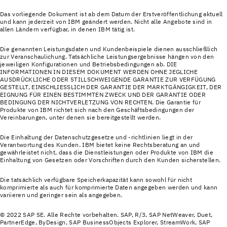
Das vorliegende Dokument ist ab dem Datum der Erstveröffentlichung aktuell
und kann jederzeit von IBM geändert werden. Nicht alle Angebote sind in
allen Ländern verfügbar, in denen IBM tätig ist.
Die genannten Leistungsdaten und Kundenbeispiele dienen ausschließlich
zur Veranschaulichung. Tatsächliche Leistungsergebnisse hängen von den
jeweiligen Konfigurationen und Betriebsbedingungen ab. DIE
INFORMATIONEN IN DIESEM DOKUMENT WERDEN OHNE JEGLICHE
AUSDRÜCKLICHE ODER STILLSCHWEIGENDE GARANTIE ZUR VERFÜGUNG
GESTELLT, EINSCHLIESSLICH DER GARANTIE DER MARKTGÄNGIGKEIT, DER
EIGNUNG FÜR EINEN BESTIMMTEN ZWECK UND DER GARANTIE ODER
BEDINGUNG DER NICHTVERLETZUNG VON RECHTEN. Die Garantie für
Produkte von IBM richtet sich nach den Geschäftsbedingungen der
Vereinbarungen, unter denen sie bereitgestellt werden.
Die Einhaltung der Datenschutzgesetze und -richtlinien liegt in der
Verantwortung des Kunden. IBM bietet keine Rechtsberatung an und
gewährleistet nicht, dass die Dienstleistungen oder Produkte von IBM die
Einhaltung von Gesetzen oder Vorschriften durch den Kunden sicherstellen.
Die tatsächlich verfügbare Speicherkapazität kann sowohl für nicht
komprimierte als auch für komprimierte Daten angegeben werden und kann
variieren und geringer sein als angegeben.
© 2022 SAP SE. Alle Rechte vorbehalten. SAP, R/3, SAP NetWeaver, Duet,
PartnerEdge, ByDesign, SAP BusinessObjects Explorer, StreamWork, SAP