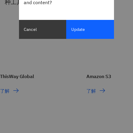
种工具，赋予 Watson 您所依赖的功能。
and content?
Cancel
Update
ThisWay Global
Amazon S3
了解
了解