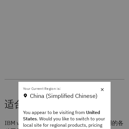
×
Your Current Region is:
China (Simplified Chinese)
You appear to be visiting from
United
States
. Would you like to switch to your
IBM watsonx Orchestrate 利用您日常使用的各
local site for regional products, pricing