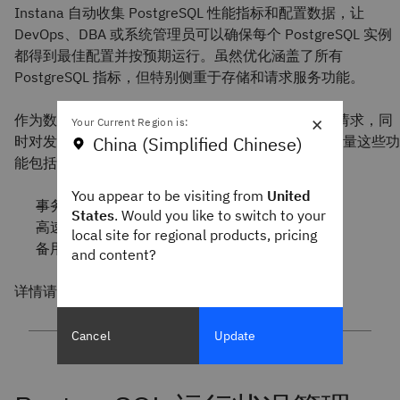
Instana 自动收集 PostgreSQL 性能指标和配置数据，让
DevOps、DBA 或系统管理员可以确保每个 PostgreSQL 实例
都得到最佳配置并按预期运行。虽然优化涵盖了所有
PostgreSQL 指标，但特别侧重于存储和请求服务功能。
×
作为数据库，PostgreSQL 必须能够安全地处理数据请求，同
Your Current Region is:
China (Simplified Chinese)
时对发送到数据库的数据进行高效的排序和存储。衡量这些功
能包括下列典型指标：
You appear to be visiting from
United
事务
States
. Would you like to switch to your
高速缓存命中率
local site for regional products, pricing
备用冲突
and content?
详情请参见
Instana 文档
。
Cancel
Update