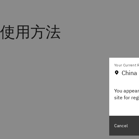
使用方法
Your Current R
China 
You appear
site for re
Cancel