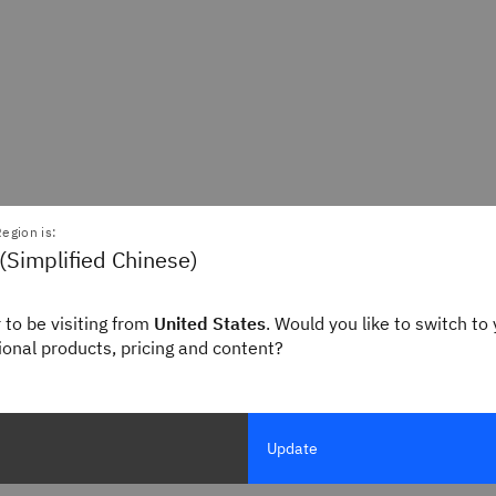
egion is:
(Simplified Chinese)
 to be visiting from
United States
. Would you like to switch to 
gional products, pricing and content?
Update