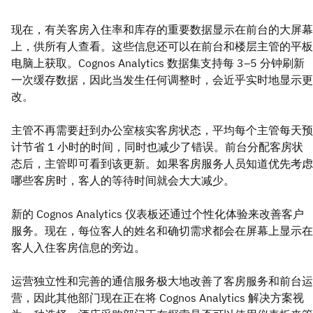
现在，有关客房入住率和库存的重要数据显示在前台的大屏幕
上，供所有人查看。这些信息还可以在前台和楼层主管的平板
电脑上获取。Cognos Analytics 数据集支持每 3–5 分钟刷新
一次缓存数据，因此当发生任何调整时，会近乎实时地显示更
改。
主管不再需要赶到办公室核实客房状态，平均每个主管每天预
计节省 1 小时的时间，同时也减少了错误。前台分配客房状
态后，主管即可看到该更新。如果客房服务人员知道优先考虑
哪些客房时，客人的等待时间就会大大减少。
新的 Cognos Analytics 仪表板还通过个性化体验来改善客户
服务。现在，每位客人的姓名和确切需求都会在屏幕上显示在
客人入住客房信息的旁边。
运营独立性和完善的通信服务极大地改善了客房服务和前台运
营，因此其他部门现在正在将 Cognos Analytics 解决方案视