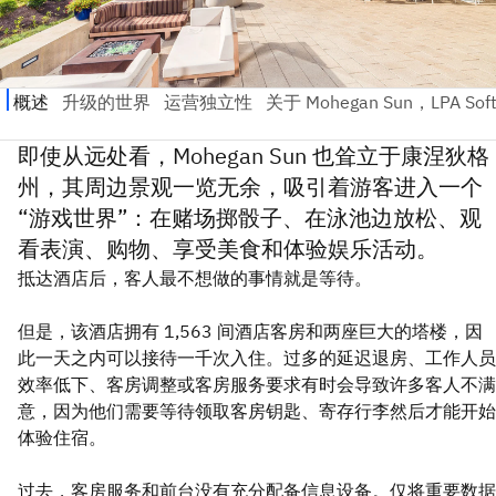
即使从远处看，Mohegan Sun 也耸立于康涅狄格
州，其周边景观一览无余，吸引着游客进入一个
“游戏世界”：在赌场掷骰子、在泳池边放松、观
看表演、购物、享受美食和体验娱乐活动。
抵达酒店后，客人最不想做的事情就是等待。
但是，该酒店拥有 1,563 间酒店客房和两座巨大的塔楼，因
此一天之内可以接待一千次入住。过多的延迟退房、工作人员
效率低下、客房调整或客房服务要求有时会导致许多客人不满
意，因为他们需要等待领取客房钥匙、寄存行李然后才能开始
体验住宿。
过去，客房服务和前台没有充分配备信息设备。仅将重要数据