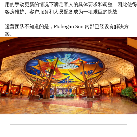
用的手动更新的情况下满足客人的具体要求和调整，因此使得
客房维护、客户服务和人员配备成为一项艰巨的挑战。
运营团队不知道的是，Mohegan Sun 内部已经设有解决方
案。