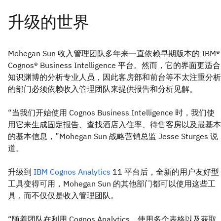
Mohegan Sun 收入管理团队多年来一直依赖早期版本的 IBM®
Cognos® Business Intelligence 平台。然而，它的界面更适合
知识渊博的分析专业人员，因此客房部和前台等不太注重分析
的部门必须依赖收入管理团队来提供报告和分析见解。
“当我们开始使用 Cognos Business Intelligence 时，我们使
用它来生成固定报告、查找酒店入住率、待售客房以及最基本
的基本信息，”Mohegan Sun 战略营销总监 Jesse Sturges 说
道。
升级到
IBM Cognos Analytics
11 平台后，全新的用户友好型
工具变得可用，Mohegan Sun 的其他部门都可以使用这些工
具，而不仅仅是收入管理团队。
“随着团队在利用 Cognos Analytics、使用多个表格以及获取