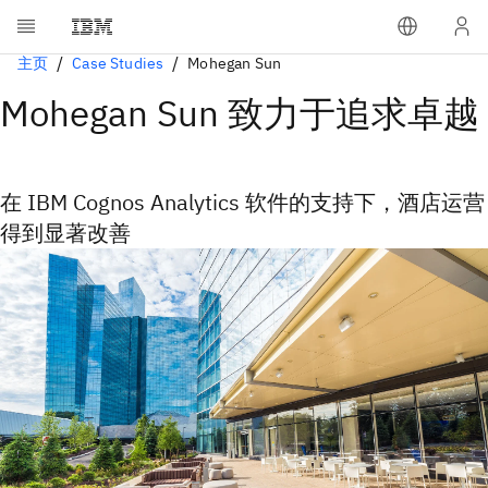
主页
Case Studies
Mohegan Sun
Mohegan Sun 致力于追求卓越
在 IBM Cognos Analytics 软件的支持下，酒店运营
得到显著改善