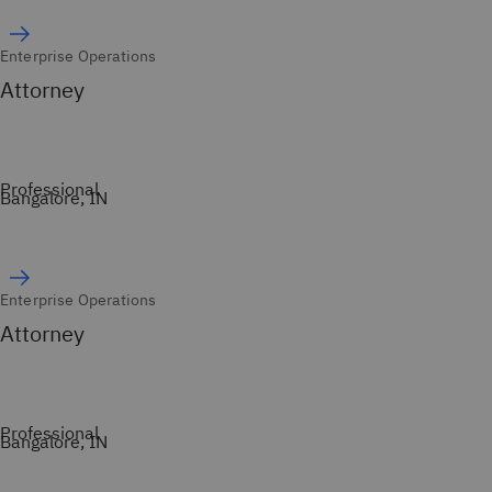
Enterprise Operations
Attorney
Professional
Bangalore, IN
Enterprise Operations
Attorney
Professional
Bangalore, IN