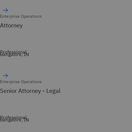
Enterprise Operations
Attorney
Professional
Bangalore, IN
Enterprise Operations
Senior Attorney - Legal
Professional
Bangalore, IN