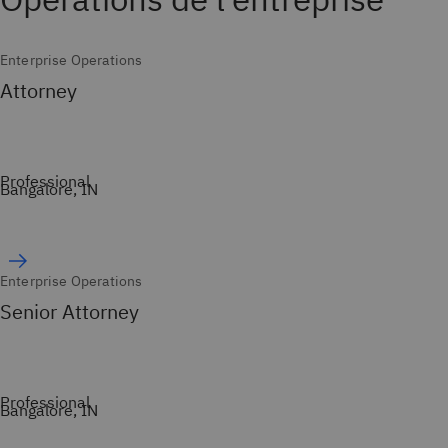
Enterprise Operations
Attorney
Professional
Bangalore, IN
Enterprise Operations
Senior Attorney
Professional
Bangalore, IN