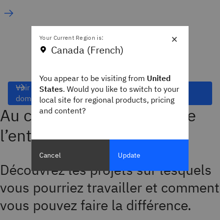
×
Your Current Region is:
Canada (French)
You appear to be visiting from
United
Voir toutes les offres d’emploi dans le
States
. Would you like to switch to your
domaine des opérations de l’entreprise
local site for regional products, pricing
Au cœur des opérations de
and content?
l’entreprise
Cancel
Update
Découvrez les projets sur lesquels
vous pourriez travailler et comment
vous pouvez faire la différence.