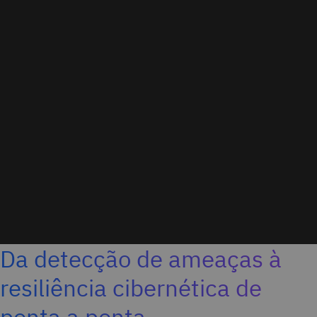
Da detecção de ameaças à
resiliência cibernética de
ponta a ponta