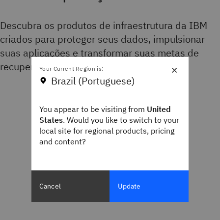
Descubra os produtos de infraestrutura da IBM
criados para proteger seus dados, impulsionar
suas aplicações e transformar suas metas de
recuperação cibernética em realidade
×
Your Current Region is:
Brazil (Portuguese)
You appear to be visiting from
United
States
. Would you like to switch to your
local site for regional products, pricing
and content?
Cancel
Update