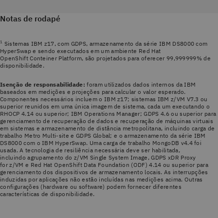
Notas de rodapé
1
Sistemas IBM z17, com GDPS, armazenamento da série IBM DS8000 com
HyperSwap e sendo executados em um ambiente Red Hat
OpenShift
Conteiner Platform, são projetados para oferecer 99,999999% de
disponibilidade.
Isenção de responsabilidade:
foram utilizados dados internos da IBM
baseados em medições e projeções para calcular o valor esperado.
Componentes necessários incluem o IBM z17; sistemas IBM z/VM V7.3 ou
superior reunidos em uma única imagem de sistema, cada um executando o
RHOCP 4.14 ou superior; IBM Operations Manager; GDPS 4.6 ou superior para
gerenciamento de recuperação de dados e recuperação de máquinas virtuais
em sistemas e armazenamento de distância metropolitana, incluindo carga de
trabalho Metro Multi-site e GDPS Global; e o armazenamento da série IBM
DS8000 com o IBM HyperSwap. Uma carga de trabalho MongoDB v4.4 foi
usada. A tecnologia de resiliência necessária deve ser habilitada,
incluindo agrupamento do z/VM Single System Image, GDPS xDR Proxy
for z/VM e Red Hat OpenShift Data Foundation (ODF) 4.14 ou superior para
gerenciamento dos dispositivos de armazenamento locais. As interrupções
induzidas por aplicações não estão incluídas nas medições acima. Outras
configurações (hardware ou software) podem fornecer diferentes
características de disponibilidade.