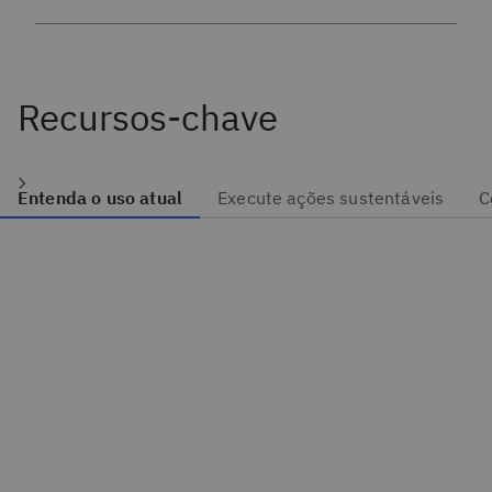
Recursos-chave
Entenda o uso atual
Execute ações sustentáveis
C