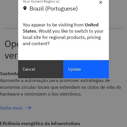
×
Your Current Region is:
Brazil (Portuguese)
You appear to be visiting from
United
States
. Would you like to switch to your
local site for regional products, pricing
and content?
Cancel
Update
Sustentabilidade de TI no local
Aproveite a automação para promover estratégias de
economia circular locais que estendam os ciclos de vida do
hardware e minimizem o lixo eletrônico.
Saiba mais
Eficiência energética da infraestrutura