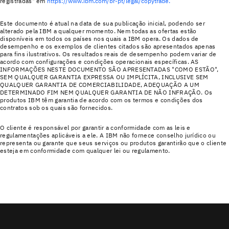
registradas" em
https://www.ibm.com/br-pt/legal/copytrade.
Este documento é atual na data de sua publicação inicial, podendo ser
alterado pela IBM a qualquer momento. Nem todas as ofertas estão
disponíveis em todos os países nos quais a IBM opera. Os dados de
desempenho e os exemplos de clientes citados são apresentados apenas
para fins ilustrativos. Os resultados reais de desempenho podem variar de
acordo com configurações e condições operacionais específicas. AS
INFORMAÇÕES NESTE DOCUMENTO SÃO APRESENTADAS "COMO ESTÃO",
SEM QUALQUER GARANTIA EXPRESSA OU IMPLÍCITA, INCLUSIVE SEM
QUALQUER GARANTIA DE COMERCIABILIDADE, ADEQUAÇÃO A UM
DETERMINADO FIM NEM QUALQUER GARANTIA DE NÃO INFRAÇÃO. Os
produtos IBM têm garantia de acordo com os termos e condições dos
contratos sob os quais são fornecidos.
O cliente é responsável por garantir a conformidade com as leis e
regulamentações aplicáveis a ele. A IBM não fornece conselho jurídico ou
representa ou garante que seus serviços ou produtos garantirão que o cliente
esteja em conformidade com qualquer lei ou regulamento.