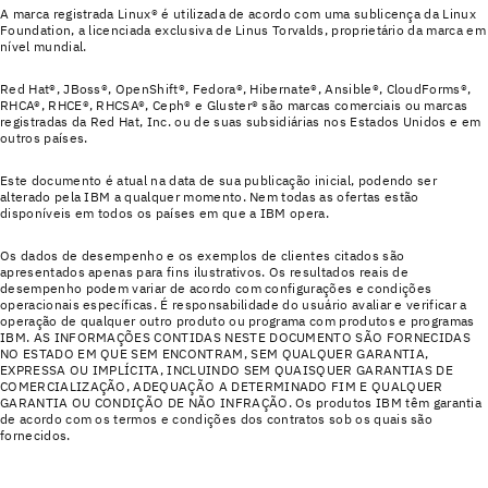
A marca registrada Linux® é utilizada de acordo com uma sublicença da Linux
Foundation, a licenciada exclusiva de Linus Torvalds, proprietário da marca em
nível mundial.
Red Hat®, JBoss®, OpenShift®, Fedora®, Hibernate®, Ansible®, CloudForms®,
RHCA®, RHCE®, RHCSA®, Ceph® e Gluster® são marcas comerciais ou marcas
registradas da Red Hat, Inc. ou de suas subsidiárias nos Estados Unidos e em
outros países.
Este documento é atual na data de sua publicação inicial, podendo ser
alterado pela IBM a qualquer momento. Nem todas as ofertas estão
disponíveis em todos os países em que a IBM opera.
Os dados de desempenho e os exemplos de clientes citados são
apresentados apenas para fins ilustrativos. Os resultados reais de
desempenho podem variar de acordo com configurações e condições
operacionais específicas. É responsabilidade do usuário avaliar e verificar a
operação de qualquer outro produto ou programa com produtos e programas
IBM. AS INFORMAÇÕES CONTIDAS NESTE DOCUMENTO SÃO FORNECIDAS
NO ESTADO EM QUE SEM ENCONTRAM, SEM QUALQUER GARANTIA,
EXPRESSA OU IMPLÍCITA, INCLUINDO SEM QUAISQUER GARANTIAS DE
COMERCIALIZAÇÃO, ADEQUAÇÃO A DETERMINADO FIM E QUALQUER
GARANTIA OU CONDIÇÃO DE NÃO INFRAÇÃO. Os produtos IBM têm garantia
de acordo com os termos e condições dos contratos sob os quais são
fornecidos.