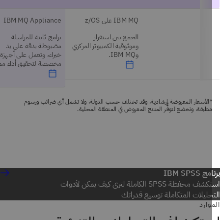
IBM MQ على z/OS
IBM MQ Appliance
الجمع بين استقرار
برامج ثابتة للمراسلة
وموثوقية الكمبيوتر المركزي
مضبوطة بدقة على يد
وIBM MQ.
خبراء، وتعمل على أجهزة
مخصصة لتحقيق أداء مميز.
*الأسعار المعروضة إرشادية، وقد تختلف حسب الدولة، ولا تشمل أي ضرائب ورسوم
مطبقة، وتخضع لتوفُّر المنتج المعروض في المنطقة المحلية.
 IBM SPSS
استكشف محفظة SPSS الكاملة لترى كيف يمكن لأدوات
حليلات المتكاملة توسيع قدراتك
وارد