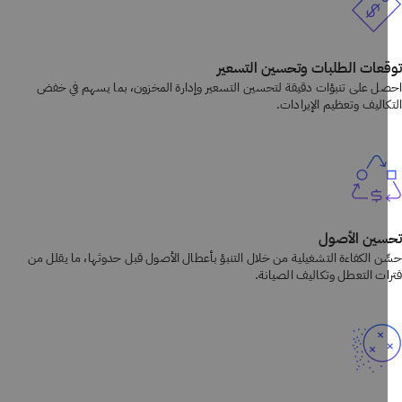
عات الطلبات وتحسين التسعير
ل على تنبؤات دقيقة لتحسين التسعير وإدارة المخزون، بما يسهم في خفض
كاليف وتعظيم الإيرادات.
ين الأصول
ِن الكفاءة التشغيلية من خلال التنبؤ بأعطال الأصول قبل حدوثها، ما يقلل من
ات التعطل وتكاليف الصيانة.