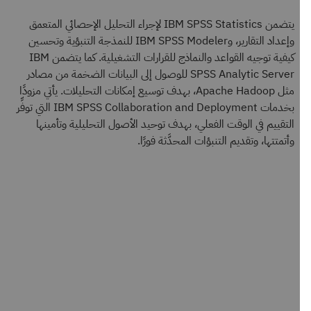
يتضمن IBM SPSS Statistics لإجراء التحليل الإحصائي المتعمق
وإعداد التقارير، وIBM SPSS Modeler للنمذجة التنبؤية وتحسين
كيفية توجيه القواعد والنماذج للقرارات التشغيلية. كما يتضمن IBM
SPSS Analytic Server للوصول إلى البيانات الضخمة من مصادر
مثل Apache Hadoop، بهدف توسيع إمكانات التحليلات. يأتي مزودًا
بخدمات IBM SPSS Collaboration and Deployment التي توفِّر
التقييم في الوقت الفعلي، بهدف توحيد الأصول التحليلية وتأمينها
وأتمتتها، وتقديم التنبؤات المحدَّثة فورًا.