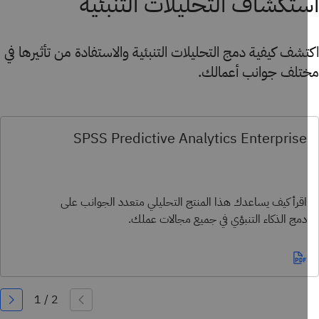
تكشاف التحليلات التنبئية
شف كيفية دمج التحليلات التنبئية والاستفادة من تأثيرها في
تلف جوانب أعمالك.
SPSS Predictive Analytics Enterprise
اقرأ كيف يساعدك هذا المنتج التحليلي متعدد الجوانب على
دمج الذكاء التنبؤي في جميع مجالات عملك.