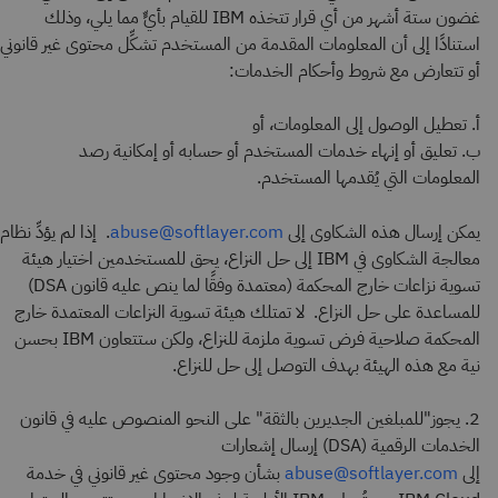
غضون ستة أشهر من أي قرار تتخذه IBM للقيام بأيٍّ مما يلي، وذلك
استنادًا إلى أن المعلومات المقدمة من المستخدم تشكِّل محتوى غير قانوني
أو تتعارض مع شروط وأحكام الخدمات:
أ. تعطيل الوصول إلى المعلومات، أو
ب. تعليق أو إنهاء خدمات المستخدم أو حسابه أو إمكانية رصد
المعلومات التي يُقدمها المستخدم.
يمكن إرسال هذه الشكاوى إلى
. إذا لم يؤدِّ نظام
abuse@softlayer.com
معالجة الشكاوى في IBM إلى حل النزاع، يحق للمستخدمين اختيار هيئة
تسوية نزاعات خارج المحكمة (معتمدة وفقًا لما ينص عليه قانون DSA)
للمساعدة على حل النزاع. لا تمتلك هيئة تسوية النزاعات المعتمدة خارج
المحكمة صلاحية فرض تسوية ملزمة للنزاع، ولكن ستتعاون IBM بحسن
نية مع هذه الهيئة بهدف التوصل إلى حل للنزاع.
2. يجوز"للمبلغين الجديرين بالثقة" على النحو المنصوص عليه في قانون
الخدمات الرقمية (DSA) إرسال إشعارات
إلى
بشأن وجود محتوى غير قانوني في خدمة
abuse@softlayer.com