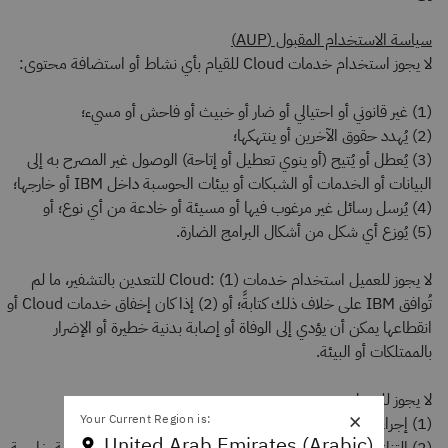
سياسة الاستخدام المقبول (AUP)
لا يجوز استخدام خدمات Cloud للقيام بأي نشاط أو استضافة محتوى:
(1) غير قانوني أو احتيالي أو ضار أو خبيث أو فاحش أو مسيء؛
(2) يُهدد حقوق الآخرين أو ينتهكها؛
(3) يُعطل أو يُتيح (أو ينوي تعطيل أو إتاحة) الوصول غير المصرح به إلى
البيانات أو الخدمات أو الشبكات أو بيئات الحوسبة داخل IBM أو خارجها؛
(4) يُرسل رسائل غير مرغوب فيها أو مسيئة أو خادعة من أي نوع؛ أو
(5) يُوزع أي شكل من أشكال البرامج الضارة.
لا يجوز للعميل استخدام خدمات Cloud: (1) للتعدين بالتشفير، ما لم
تُوافق IBM على خلاف ذلك كتابةً؛ أو (2) إذا كان إخفاق خدمات Cloud أو
انقطاعها يمكن أن يؤدي إلى الوفاة أو إصابة بدنية خطيرة أو الإضرار
بالممتلكات أو البيئة.
لا يجوز للعميل:
×
Your Current Region is:
(1) إجراء هندسة عكسية لأي جزء من خدمة Cloud؛
United Arab Emirates (Arabic)