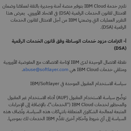
تلتزم خدمة IBM Cloud بتوفير منصة آمنة وجديرة بالثقة لعملائنا وضمان
الامتثال لقانون الخدمات الرقمية (DSA) في الاتحاد الأوروبي. يعرض هذا
التقرير العمليات التي وضعتها IBM من أجل الامتثال لقانون الخدمات
الرقمية (DSA).
أ- التزامات مزود خدمات الوساطة وفق قانون الخدمات الرقمية
(DSA)
نقطة الاتصال الوحيدة لدى IBM لإتاحة الاتصالات مع المفوضية الأوروبية
ومتلقي خدمات IBM Cloud هي
.
abuse@softlayer.com
سياسة الاستخدام المقبول الموحدة في IBM/Softlayer
توضِّح سياسة الاستخدام المقبول (AUP) أدناه الاستخدام غير المقبول
والمحظور لخدمات IBM Cloud ("الخدمات")، بالإضافة إلى الإجراءات
المتبعة لمعالجة الشكاوى المتعلقة بانتهاكات هذه السياسة. وتُضاف هذه
السياسة إلى أي شروط وأحكام أخرى تقدِّم IBM الخدمات لك بموجبها.