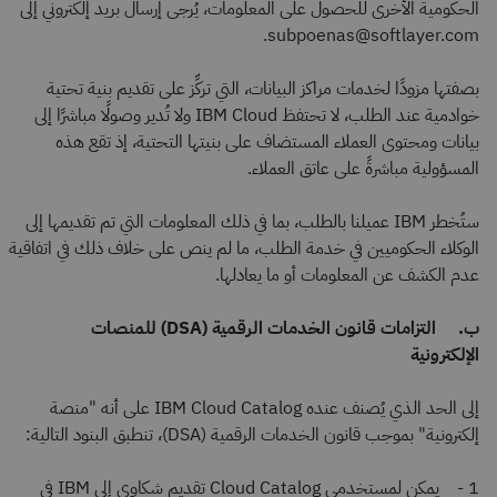
الحكومية الأخرى للحصول على المعلومات، يُرجى إرسال بريد إلكتروني إلى
subpoenas@softlayer.com.
بصفتها مزودًا لخدمات مراكز البيانات، التي تركِّز على تقديم بنية تحتية
خوادمية عند الطلب، لا تحتفظ IBM Cloud ولا تُدير وصولًا مباشرًا إلى
بيانات ومحتوى العملاء المستضاف على بنيتها التحتية، إذ تقع هذه
المسؤولية مباشرةً على عاتق العملاء.
ستُخطر IBM عميلنا بالطلب، بما في ذلك المعلومات التي تم تقديمها إلى
الوكلاء الحكوميين في خدمة الطلب، ما لم ينص على خلاف ذلك في اتفاقية
عدم الكشف عن المعلومات أو ما يعادلها.
ب. التزامات قانون الخدمات الرقمية (DSA) للمنصات
الإلكترونية
إلى الحد الذي يُصنف عنده IBM Cloud Catalog على أنه "منصة
إلكترونية" بموجب قانون الخدمات الرقمية (DSA)، تنطبق البنود التالية:
1 - يمكن لمستخدمي Cloud Catalog تقديم شكاوى إلى IBM في