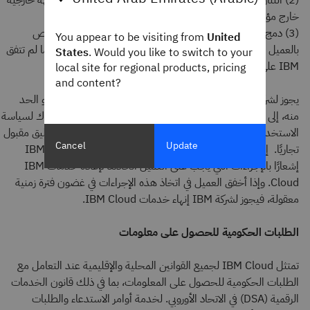
(2) التنازل عن الوصول المباشر لأي خدمة Cloud أو بيعه إلى جهة خارجية
خارج مؤسسة العميل؛ أو
(3) دمج خدمة Cloud مع قيمة العميل المضافة لإنشاء حل خاص
You appear to be visiting from
United
بالعميل يحمل علامته التجارية يُسوقه العميل لعملائه النهائيين ما لم تتفق
States
. Would you like to switch to your
IBM على خلاف ذلك كتابةً.
local site for regional products, pricing
and content?
يجوز لشركة IBM تعليق استخدام العميل لخدمة IBM Cloud أو الحد
منه، إلى الحد المطلوب، إذا قررت IBM بشكل معقول وجود انتهاك لسياسة
الاستخدام المقبول (AUP). ستقدم IBM إشعارًا قبل إصدار تعليق مقبول
Cancel
Update
تجاريًا. إذا أمكن معالجة سبب التعليق بشكل معقول، فستقدم IBM
إشعارًا بالإجراءات التي يجب على العميل اتخاذها لإعادة خدمات IBM
Cloud. وإذا أخفق العميل في اتخاذ هذه الإجراءات في غضون فترة زمنية
معقولة، فيجوز لشركة IBM إنهاء خدمات IBM Cloud.
الطلبات الحكومية للحصول على معلومات
تمتثل IBM Cloud لجميع القوانين المحلية والإقليمية عند التعامل مع
الطلبات الحكومية للحصول على المعلومات، بما في ذلك قانون الخدمات
الرقمية (DSA) في الاتحاد الأوروبي. لخدمة أوامر الاستدعاء والطلبات