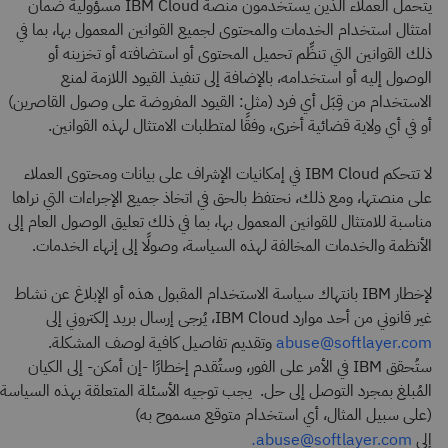
يتحمل العملاء الذين يستخدمون منصة IBM Cloud مسؤولية ضمان
امتثال استخدام الخدمات والمحتوى لجميع القوانين المعمول بها، بما في
ذلك القوانين التي تنظِّم تحميل المحتوى أو استضافته أو تخزينه أو
الوصول إليه أو استخدامه، بالإضافة إلى تنفيذ القيود اللازمة لمنع
الاستخدام من قِبَل أي فرد (مثل: القيود المفروضة على وصول القاصرين)
أو في أي ولاية قضائية أخرى، وفقًا لمتطلبات الامتثال لهذه القوانين.
لا تتحكم IBM Cloud في إمكانيات الإشراف على بيانات ومحتوى العملاء
على منصتها، ومع ذلك، نحتفظ بالحق في اتخاذ جميع الإجراءات التي نراها
مناسبة للامتثال للقوانين المعمول بها، بما في ذلك تعليق الوصول العام إلى
الأنظمة والخدمات المخالفة لهذه السياسة، وصولًا إلى إنهاء الخدمات.
لإخطار IBM بانتهاك سياسة الاستخدام المقبول هذه أو الإبلاغ عن نشاط
غير قانوني من أحد موارد IBM Cloud، يُرجى إرسال بريد إلكتروني إلى
وتقديم تفاصيل كافية لوصف المشكلة.
abuse@softlayer.com
ستُحقق IBM في الأمر على الفور، وستُقدم إخطارًا -إن أمكن- إلى الكيان
المُبلغ بمجرد التوصل إلى حل. يجب توجيه الأسئلة المتعلقة بهذه السياسة
(على سبيل المثال، أي استخدام متوقع مسموح به)
إلى
.
abuse@softlayer.com