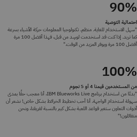
90%
احتمالية التوصية
"سهل الاستخدام للغاية. منظم. تكنولوجيا المعلومات حركة الأشياء بسرعة
كما تريد. إذا كنت قد استخدمت لوسِد من قبل، فهذا أفضل 100 مرة
أفضل 100 مرة ويوفر المزيد من الوقت."
100%
من المستخدمين قيمنا 4 أو 5 نجوم
"بدءًا من استخدام برنامج IBM Blueworks Live، أنا معجب حقًا بمدى
سهولة استخدام الواجهة. أنا أحب تخطيط الخرائط بشكل خاص! نشعر أن
أدوات التعاون ستغير قواعد اللعبة بشكل كبير بالنسبة لفريقنا، ونحن
متفائلون!"