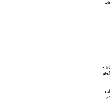
ياجات
J دقة وشفافية وكفاءة
رقام
أداء
وذج