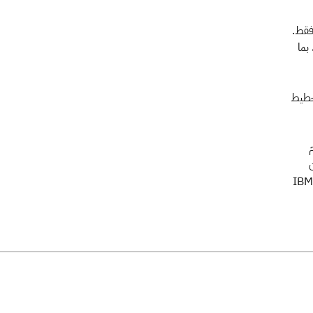
 فقط.
بما
ي ذلك تخطيط
م
ن
أنشأ حلًا مماثلًا لشركات الطيران من قبل. وأنا فخور بتقديم هذا الابتكار إلى Jettime، بدعمٍ من IBM