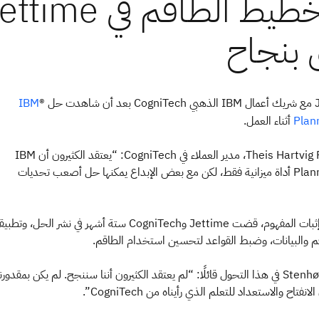
IBM
أثناء العمل.
Plan
يضيف Theis Hartvig Poulsen، مدير العملاء في CogniTech: “يعتقد الكثيرون أن IBM
Planning Analytics أداة ميزانية فقط، لكن مع بعض الإبداع يمكنها حل أصعب تحديات
بعد نجاح تجربة إثبات المفهوم، قضت Jettime وCogniTech ستة أشهر في نشر الحل، وتطب
م والبيانات، وضبط القواعد لتحسين استخدام الطاقم.
يتأمل Stenhøj Schiøtz في هذا التحول قائلًا: “لم يعتقد الكثيرون أننا سننجح. لم يكن بمقدورن
تاح والاستعداد للتعلم الذي رأيناه من CogniTech”.