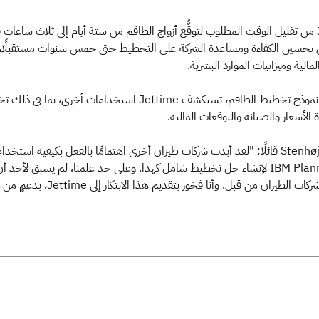
تمكَّنت Jettime من تقليل الوقت المطلوب لتوقُّع أزواج الطاقم من ستة أيام إلى ثلاث ساعات
لى تحسين الكفاءة ومساعدة الشركة على التخطيط حتى خمس سنوات مستقبلًا، 
مالية وميزانيات الموارد البشرية.
استنادًا إلى نجاح نموذج تخطيط الطاقم، تستكشف Jettime استخدامات أخرى، بما ف
الأسعار والصيانة والتوقعات المالية.
يختتم Stenhøj Schiøtz قائلًا: "لقد أبدت شركات طيران أخرى اهتمامًا بالفعل بكيفية استخدا
IBM Planning Analytics لإنشاء حل تخطيط شامل كهذا. وعلى حد علمنا، لم يسبق لأحد أ