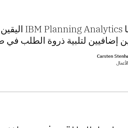
منحتنا lytics
 إضافيين لتلبية ذروة الطلب في صيف 6
Carsten Stenhø
الأعمال