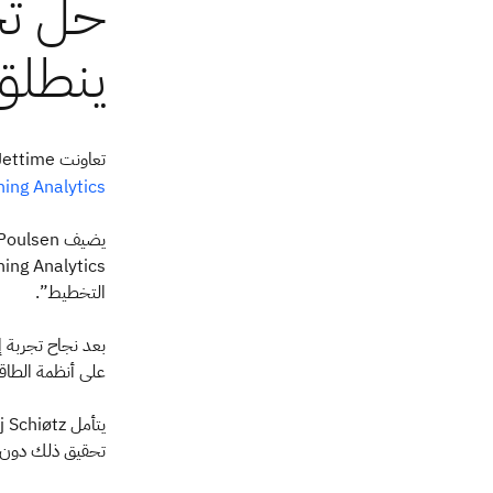
تعاونت Jettime مع شريك أعمال IBM الذهبي CogniTech بعد أن شاهدت حل ®
ning Analytics
التخطيط”.
على أنظمة الطاق
تحقيق ذلك دون الانف