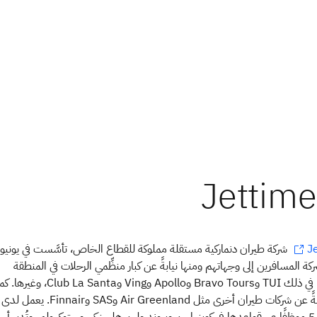
شركة طيران دنماركية مستقلة مملوكة للقطاع الخاص، تأسَّست في يونيو
J
 الشركة المسافرين إلى وجهاتهم ومنها نيابةً عن كبار منظِّمي الرحلات في المنطقة
الإسكندنافية، بما في ذلك TUI وBravo Tours وApollo وVing وanta
الشركة رحلات نيابةً عن شركات طيران أخرى مثل Air Greenland وSAS وFinnair. يعمل لدى