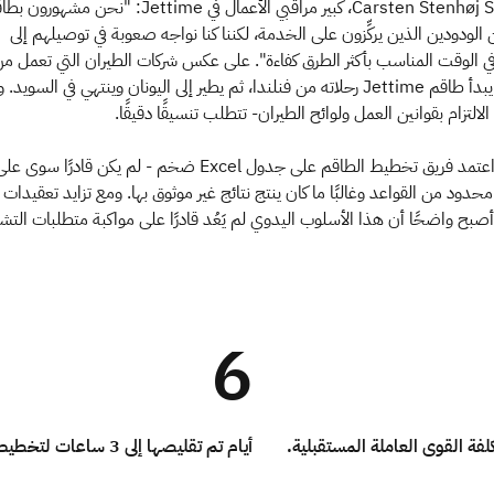
كما يتذكر Carsten Stenhøj Schiøtz، كبير مراقبي الأعمال في Jettime: "نحن مشهور
 الودودين الذين يركِّزون على الخدمة، لكننا كنا نواجه صعوبة في توصيلهم إلى
ي الوقت المناسب بأكثر الطرق كفاءة". على عكس شركات الطيران التي تعمل م
محور مركزي، قد يبدأ طاقم Jettime رحلاته من فنلندا، ثم يطير إلى اليونان وينتهي في السويد.
لالتزام بقوانين العمل ولوائح الطيران- تتطلب تنسيقًا دقيقًا.
لسنوات عديدة، اعتمد فريق تخطيط الطاقم على جدول Excel ضخم - لم يكن قادرًا سوى ع
حدود من القواعد وغالبًا ما كان ينتج نتائج غير موثوق بها. ومع تزايد تعقيدات
صبح واضحًا أن هذا الأسلوب اليدوي لم يَعُد قادرًا على مواكبة متطلبات التش
6
لفة القوى العاملة المستقبلية.
أيام تم تقليصها إلى 3 ساعات لتخطيط أزواج الطاقم.