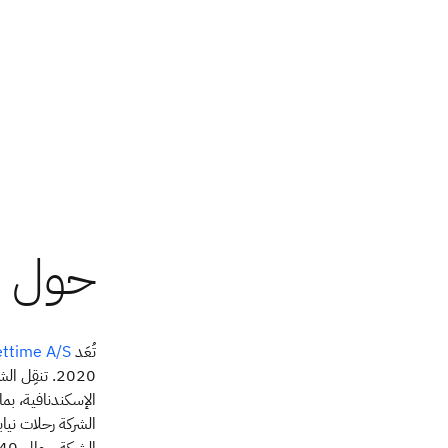
تُعَد
ettime A/S
2020. تنقِل