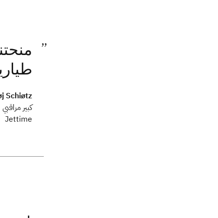
طيارين
j Schiøtz
كبير مراقبي 
Jettime