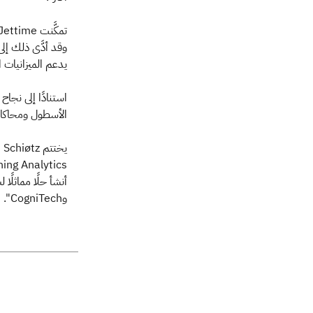
وقد أدَّى ذلك إ
يدعم الميزانيات ال
الأسطول ومحاكاة 
وCogniTech".