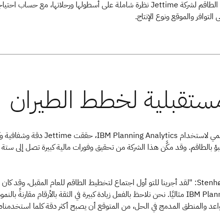
يوفر حل تخطيط الطاقم لشركة Jettime نظرة شاملة على أسطولها ورحلاتها، مع حساب احت
ى التوافر والموقع ونوع الإنتاج.
مع الانطلاق الرسمي لاستخدام IBM Planning Analytics، حققت ettime
نبؤ بالطاقم. وقد مكَّن هذا الشركة من تحقيق وفورات مالية كبيرة تصل إلى ستة أ
يقول Stenhøj Schiøtz: "لقد أجرينا للتو أول اجتماع لتخطيط الطاقم للعام المقبل، وقد كان 
IBM Planning Analytics مثاليًا. نحن نلاحظ بالفعل زيادة كبيرة في الثقة بالأرقام مقارنةً بالنم
اعد والمنطق المدمج في الحل، من المتوقع أن يصبح أكثر دقة كلما استخدمناه