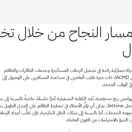
َد Jettime، شركة دنماركية رائدة في تشغيل الرحلات المستأجرة وخدمات الطائرات والطاقم
والصيانة والتأمين (ACMI)، ذات خبرة تقارب العقدين في مساعدة المسافرين على الوصول إلى
في الوقت المحدد.
هوامش ربح منخفضة، تُعَد الكفاءة التشغيلية أمرًا حاسمًا، خاصةً بالنسبة إلى ش
الطيران الصغيرة مثل Jettime. يمكن أن تؤثِّر الأخطاء في تخطيط الطاقم على المدى الطويل
وجودة الخدمات. أما بالنسبة إلى شركات النقل الخارجية، فإن تقلُّب أعداد الرحلا
لتنبؤ بالاحتياجات من القوى العاملة.