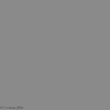
موقع برومونت، كندا