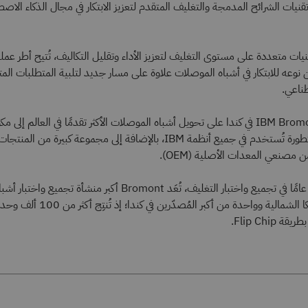
طوِّر شركة IBM تقنيات الشرائح المدمجة والتغليف المتقدم لتعزيز الابتكار في مجال الذكاء الا
ات متعددة على مستوى التغليف لتعزيز الأداء وتقليل التكاليف، تُتيح أطر عملن
ن نوعه للابتكار في أشباه الموصلات علاوة على
مسار جديد لتلبية المتطلبات المتز
طناعي
.
تعمل منشأة IBM Bromont في كندا على تحويل أشباه الموصلات الأكثر تقدمًا في العالم إلى 
ميكروإلكترونية متطورة تُستخدم في جميع أنظمة IBM، بالإضافة إلى مجموعة كبيرة من المن
 مصنعي المعدات الأصلية (OEM).
بخبرة تتجاوز 50 عامًا في تجميع واختبار التغليف، تُعَد Bromont أكبر منشأة تجميع واختبار أ
موصلات في أمريكا الشمالية وواحدة من أكبر المُصدّرين في كندا؛ إذ تُنتِج أكثر من 100
Flip Chip.