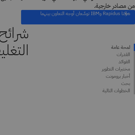
من مصادر خارجية.
شركتا Rapidus وIBM توسِّعان أوجه التعاون بينهما