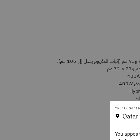
400.
اصر
أقل
Your Current R
Qatar 
لنظام
You appear