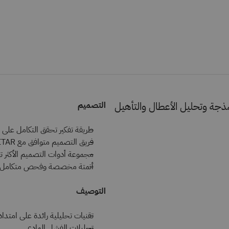
مذجة وتحليل الأعطال والتأهيل
التصميم
طريقة تفكير تحقق التكامل على
فريق التصميم متوافق مع ITAR (اللوائح الأمريكية للاتجار الدولي بالأسلحة) وفقًا لبرنامج CGP الكندي
مجموعة أدوات التصميم الأكثر تق
أتمتة مخصصة وفحص متكامل
التوصيف
تقنيات تحليلية رائدة على امتداد 
تحليلات الفشل المادي