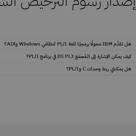
إصدار رسوم الترخيص الش
هل تقدِّم IBM محولًا برمجيًا للغة PL/I لنظامَي Windows وAIX؟
كيف يمكن الإشارة إلى المُجمّع DS PL3 في برنامج PL/I؟
هل يمكنني ربط وحدات C وPL/I؟