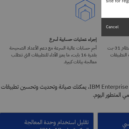
site for re
Cancel
إجراء عمليات حسابية أسرع
يُتيح التكامل السلس بين برامج PL/I بنظام 31-بت
أجرِ حسابات عالية السرعة مع دعم الأعداد الصحيحة
ت التطبيقات
بقدرة 16 بايت، ما يعزز الأداء للتطبيقات التي تتطلب
معالجة بيانات كبيرة.
بفضل نظام IBM Enterprise PL/I for z/OS، يمكنك صيانة وتحديث وتحسين تطبيقات
تقليل استخدام وحدة المعالجة