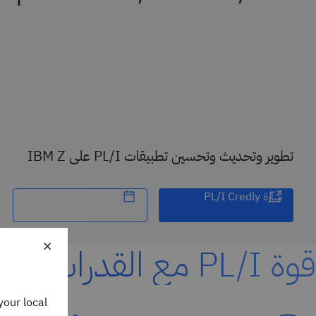
تطوير وتحديث وتحسين تطبيقات PL/I على IBM Z
شارة PL/I Credly
×
قوة PL/I مع القدرات الحديثة
your local