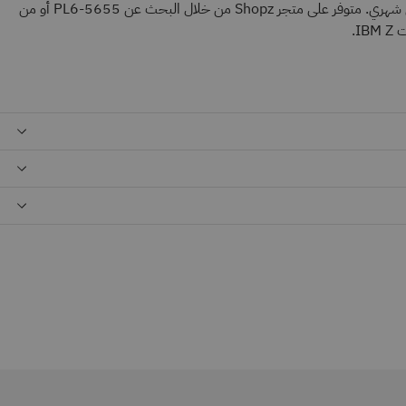
عالمي من شركة IBM ونظام ترخيص شهري. متوفر على متجر Shopz من خلال البحث عن 5655-PL6 أو من
I.