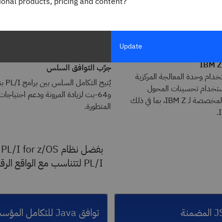
gional products, pricing and content?
Update
جرِّب التوافق السلس
تخدام وحدة المعالجة المركزية
ستخدام تحسينات المحول
و64-بت لزيادة المرونة ودعم احتياجا
البرمجي المتقدمة المخصصة لـ IBM Z، بما في ذلك
المتطورة.
PL/I لتتناسب مع الواقع الرقمي المتطور اليوم.
توافق Java للتكامل المؤسسي