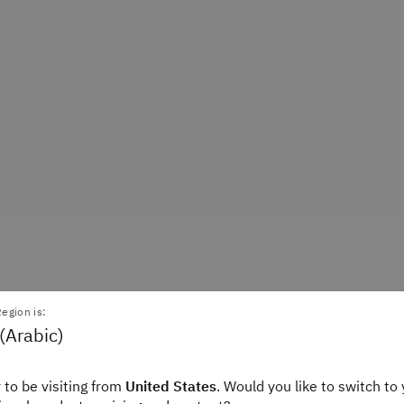
egion is:
(Arabic)
مع أعباء العمل الرقمية الجديدة. كما
 to be visiting from
United States
. Would you like to switch to 
31-بت و64-بت، وأدوات تصحيح الأخطاء القوية، وتحسين أداء وحدة المعالجة المركزية على