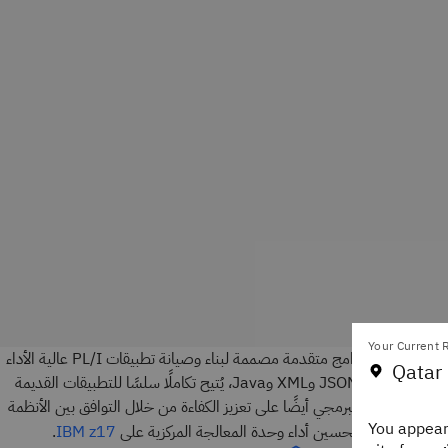
Your Current R
يُعَد IBM Enterprise PL/I for z/OS بيئة تطوير برامج متقدمة مصممة لبناء وصيانة تطبيقات PL/I عالية الأداء
Qatar 
على IBM Z. ومن خلال دعم التقنيات الحديثة مثل JSON وXML وJava، يُتيح تكاملًا سلسًا للتطبيقات القديمة
 يعمل المحول البرمجي أيضًا على تعزيز الكفاءة من خلال التوافق بين الأنظمة
You appear
.
IBM z17