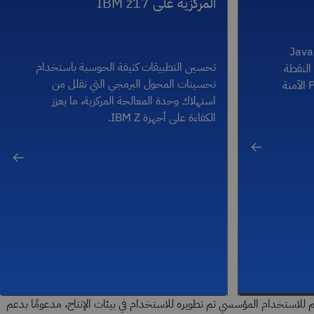
المركزية على IBM z17
يمكنك التفاعل مباشرةً مع مكونات Java
تحسين التطبيقات كثيفة الحوسبة باستخدام
النقطة
تحسينات المحول البرمجي التي تقلل من
العائمة العشرية IEEE، ومكتبة PL/I الآمنة
استهلاك وحدة المعالجة المركزية، ما يعزز
الكفاءة على أجهزة IBM Z.
لاستخدام المؤسسي تم تطويره للاستخدام في بيئات الإنتاج، مدعومًا بدعم