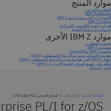
احجز اجتماعًا
الصفحة الرئيسية
المنتجات
المحول البرمجي PL/I لنظام z/OS
rprise PL/I for z/OS