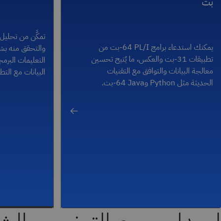
بت
يمكنك استدعاء برامج PL/I ‏64-بت من
والتحقق منه ب
تطبيقات 31-بت والعكس، ما يُتيح تحسين
معالجة البيانات والتوافق مع التقنيات
البيانات مع التط
الحديثة مثل Python وJava ‏64-بت.