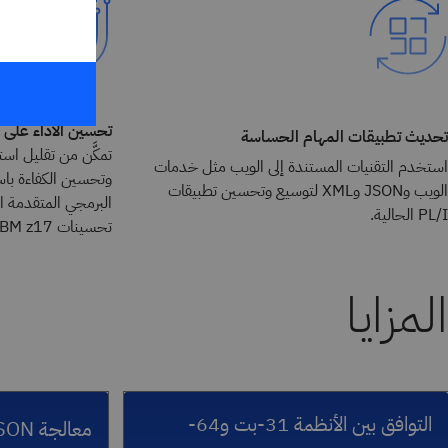
تحسين الأداء على IBM Z
تحديث تطبيقات المهام الحساسة
تمكَّن من تقليل اس
استخدم التقنيات المستندة إلى الويب مثل خدمات
وتحسين الكفاءة با
الويب وJSON وXML لتوسيع وتحسين تطبيقات
PL/I الحالية.
تحسينات IBM z17.
المزايا
التوافق بين الأنظمة 31-بت و64-
معالجة JSON المضمنة