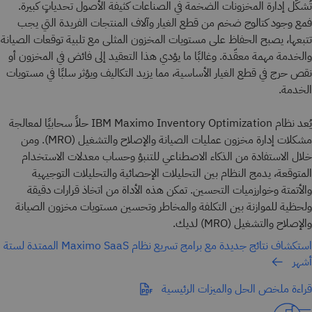
تُشكّل إدارة المخزونات الضخمة في الصناعات كثيفة الأصول تحدياتٍ كبيرة.
فمع وجود كتالوج ضخم من قطع الغيار وآلاف المنتجات الفريدة التي يجب
تتبعها، يصبح الحفاظ على مستويات المخزون المثلى مع تلبية توقعات الصيانة
والخدمة مهمة معقّدة. وغالبًا ما يؤدي هذا التعقيد إلى فائض في المخزون أو
نقص حرج في قطع الغيار الأساسية، مما يزيد التكاليف ويؤثر سلبًا في مستويات
الخدمة.
يُعد نظام IBM Maximo Inventory Optimization حلاً سحابيًا لمعالجة
مشكلات إدارة مخزون عمليات الصيانة والإصلاح والتشغيل (MRO). ومن
خلال الاستفادة من الذكاء الاصطناعي للتنبؤ وحساب معدلات الاستخدام
المتوقعة، يدمج النظام بين التحليلات الإحصائية والتحليلات التوجيهية
والأتمتة وخوارزميات التحسين. تمكن هذه الأداة من اتخاذ قرارات دقيقة
ولحظية للموازنة بين التكلفة والمخاطر وتحسين مستويات مخزون الصيانة
والإصلاح والتشغيل (MRO) لديك.
استكشاف نتائج جديدة مع برامج تسريع نظام Maximo SaaS الممتدة لستة
أشهر
قراءة ملخص الحل والميزات الرئيسية