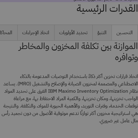
القدرات الرئيسية
التحسين
التنبؤ
تحديد الأولويات
اتخاذ الإجراءات
المحاكا
الموازنة بين تكلفة المخزون والمخاطر
وتوافره
اتخاذ قرارات تخزين أكثر ذكاءً باستخدام التوصيات المدعومة بالذكاء
الاصطناعي والمصممة لمخزون الصيانة والإصلاح والتشغيل (MRO). يساعد
نظام IBM Maximo Inventory Optimization الفرق على تحديد المواد
الواجب تخزينها، ومكان تخزينها، والكمية المراد الاحتفاظ بها، مع مراعاة
توقعات الخدمة، وفترات التوريد، والأهمية الحيوية للمواد، والتكلفة. والنتيجة
هي استراتيجية مخزون أكثر توازنًا تدعم موثوقية الأصول من دون تجميد رأس
مال عامل غير ضروري.