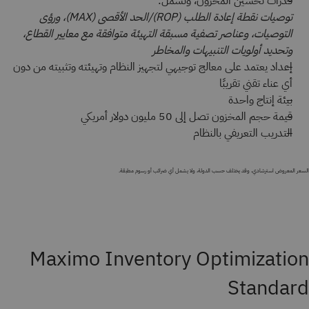
قدرات تحسين المخزون، وتشمل:
توصيات نقطة إعادة الطلب (ROP)/الحد الأقصى (MAX)، ورؤى
التوصيات، وعناصر تصفية مسبقة التهيئة متوافقة مع معايير القطاع،
وتحديد أولويات التنبيهات والمخاطر
إعداد يعتمد على معالج توجيهي لتجهيز النظام وتهيئته وتثبيته من دون
أي عناء تقني تقريبًا
بيئة إنتاج واحدة
قيمة حجم المخزون تصل إلى 50 مليون دولار أمريكي
التدريب التعريفي بالنظام
السعر المعروض استرشادي، وقد يختلف حسب الدولة، ولا يشمل أي ضرائب أو رسوم مطبقة.
Maximo Inventory Optimization
Standard