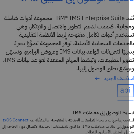
تُعَد IBM® IMS Enterprise Suite مجموعة أدوات شاملة
انية، صُممت لدعم التطوير والاتصال والابتكار. وهي
تخدم أدوات تكامل مفتوحة لربط الأنظمة التقليدية
خدمات السحابية الأصلية. توفِّر المجموعة تصوُّرًا بصريًا
بديهيًا لتعريفات قواعد بيانات IMS وعروض البرامج، وتسهِّل
تطوير التطبيقات، وتبسِّط المهام المعقدة لقواعد بيانات IMS،
سِّع نطاق الوصول إليها.
تكشف الجديد
يط الوصول إلى معاملات IMS
خدِم واجهات برمجة التطبيقات الحديثة والمفتوحة -والمفعَّلة عبر
-
z/OS Connect
للوصول إلى بيانات معاملات IMS، ما يُتيح للتطبيقات الجديدة الاتصال دون الحاجة إلى
يل المنطق الأساسي للنظام.