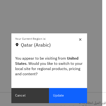
×
Your Current Region is:
Qatar (Arabic)
You appear to be visiting from
United
States
. Would you like to switch to your
local site for regional products, pricing
and content?
Cancel
Update
المرئي لنظام IMS