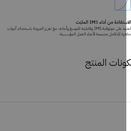
فادة من أداء IMS المثبَت
اعتمِد على موثوقية IMS وقابليته للتوسع وأمانه، مع تعزيز المرونة باستخدام أدوات
زة للتكامل مصممة لأعباء العمل المؤسسية.
نات المنتج