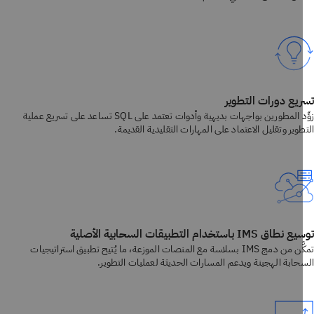
يع دورات التطوير
زوِّد المطورين بواجهات بديهية وأدوات تعتمد على SQL تساعد على تسريع عملية
وير وتقليل الاعتماد على المهارات التقليدية القديمة.
 IMS باستخدام التطبيقات السحابية الأصلية
تمكَّن من دمج IMS بسلاسة مع المنصات الموزعة، ما يُتيح تطبيق استراتيجيات
حابة الهجينة ويدعم المسارات الحديثة لعمليات التطوير.