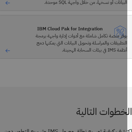
البيانات أو نسخها، من خلال واجهة SQL موحدة.
IBM Cloud Pak for Integration
يوفر منصة تكامل شاملة مع أدوات إدارة واجهة برمجة
التطبيقات والمراسلة وتحويل البيانات التي يمكنها دمج
أنظمة IMS في بيئات السحابة الهجينة.
خطوات التالية
اكتشِف كيفية توسيع نطاق وصول IMS وتسريع التطوير دون