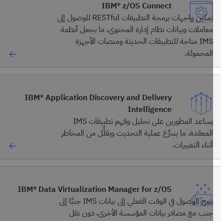
IBM® z/OS Connect
تمكين واجهات برمجة التطبيقات RESTful للوصول إلى
معاملات وبيانات نظام إدارة المحتوى، ما يجعل أنظمة
IMS متاحة للتطبيقات الحديثة ومنصات الأجهزة
المحمولة.
IBM® Application Discovery and Delivery
Intelligence
يساعد المطورين على تحليل وفهم تطبيقات IMS
المعقدة، ما يسرِّع عملية التحديث ويقلِّل من المخاطر
أثناء التغييرات.
IBM® Data Virtualization Manager for z/OS
يتيح الوصول في الوقت الفعلي إلى بيانات IMS جنبًا إلى
جنب مع مصادر بيانات المؤسسة الأخرى، دون نقل