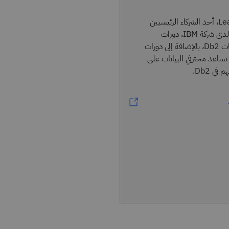
تقدِّم LearnQuest، أحد الشركاء الرئيسيين
في تطوير التعليم لدى شركة IBM، دورات
شاملة في أساسيات Db2، بالإضافة إلى دورات
اعد محترفي البيانات على
ي Db2.