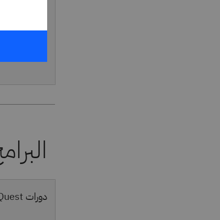
دورات LearnQuest