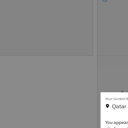
فاعل وتتعرَّف
Your Current R
لدينا.
Qatar 
You appear