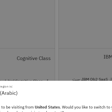
IBM
Cognitive Class
يمكنك الوصول إلى IBM Db2 SaaS، حيث
جرِّب Cognitive Class لتت
إدخال البيانات واختبار
egion is:
على عروض قواعد البيانات العلائقية 
(Arabic)
 to be visiting from
United States
. Would you like to switch to 