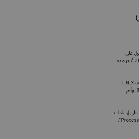
صل
راتهم والحصول على
أوسمة رقمية و/أو شهادات اعتماد. عادةً، تكون اختبارات الشهادات متاحة حصريًا في مؤتمرات IDUG. تُتيح هذه
ة لأي شخص يريد الحصول على أوسمة رقمية في IBM Db2 for Linux وUNIX and
ًا (مشرفًا)، وأجرِ
على إرشادات