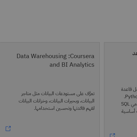
عد
Coursera: ‏Data Warehousing
and BI Analytics
خل قاعدة
تعرَّف على مستودعات البيانات مثل متاجر
البيانات باستخدام كل من SQL وPython.
البيانات، وبحيرات البيانات، وخزانات البيانات
هذه الدورة التدريبية رائعة لمستخدِمي SQL
لفهم فائدتها وتحسين استخدامها.
ة أساسية