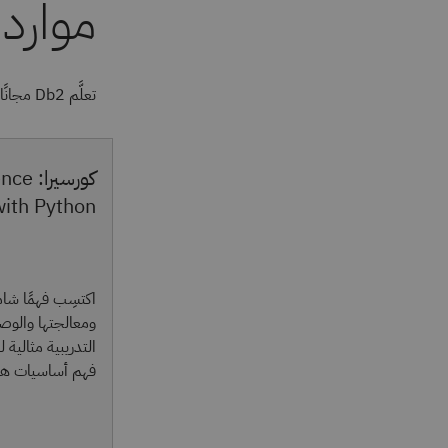
تعلَّم Db2 مجانًا باستخدام خطة Db2 Lite، وCoursera، وشركاء آخرين.
كورسير
with Python
اكتسِب فهمًا شام
ومعالجتها والوصو
التدريبية مثالية 
فهم أساسيات هند