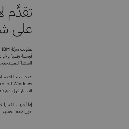
على شا
المنصة للمستخدمين 
الاختبار في إحدى فعاليات IDUG أو RDUG
إذا أجريت اختبارً
حول هذه العملية، انتق