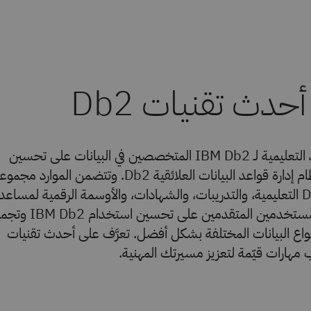
تساعد الموارد التعليمية لـ IBM Db2 المتخصصين في البيانات على تحسين
كفاءتهم في نظام إدارة قواعد البيانات العلائقية Db2. وتتضمن الموارد مجم
من برامج Db2 التعليمية، والتدريبات، والشهادات، والأوسمة الرقمية لمساعد
المبتدئين والمستخدمين المتقدمين على تحسين استخد
اع البيانات المختلفة بشكل أفضل. تعرَّف على أحدث تقنيات