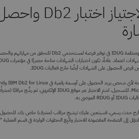
تقدَّم لاجتياز اختبار Db2 واح
رة
تعاونت شركة IBM ومنظمة IDUG في توفير فرصة لمستخدمي Db2 للتحقق من مها
فرص الحصول على الشهادات أيضًا خارج فعاليات IDUG.
هذه الاختبارات متاح
Microsoft Windows. للتسجيل، اشترِ الاختبار عبر موقع IDUG الإلكتروني، ثم رشِّح مراقب
 الموصى به.
ا خارج حدث رسمي، فسيتعين عليك ترشيح مراقب (مشرف) خاص بك. للحصول 
ِل إلى الصفحة المقصودة للاختبار واتَّبِع الخطوات الواردة في قسم العملية "Process".