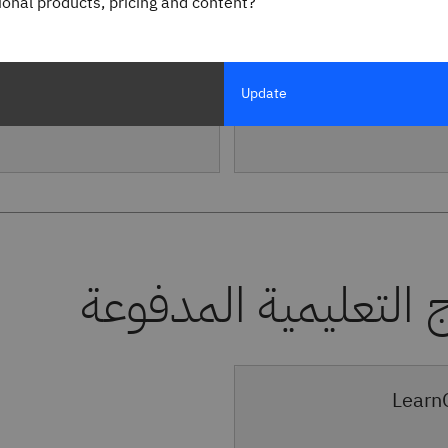
gional products, pricing and content?
Update