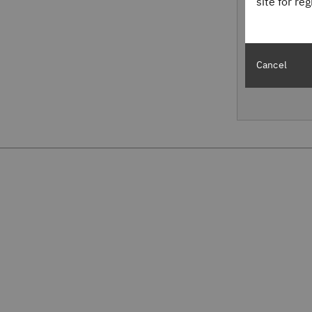
site for re
Cancel