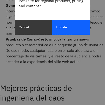
local site for regional products, pricing
Generación de carga:
esto se relaciona con forzar
and content?
intencionalmente el sistema enviando niveles de tráfico
significativos mucho más altos que los de las operaciones
normales. Esto ayuda a los SRE a comprender cualesquier
Cancel
Update
cuellos de botella en el sistema, lo que a su vez les
permite crear sistemas más escalables.
Pruebas de Canary:
esto implica lanzar un nuevo
producto o característica a un pequeño grupo de usuarios.
De ese modo, cualquier falla o error solo afectará a un
porcentaje de visitantes, y el resto de la audiencia podrá
acceder a la experiencia del sitio web actual.
Mejores prácticas de
ingeniería del caos