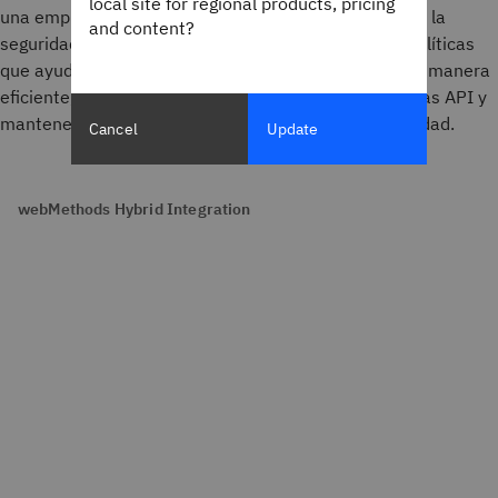
local site for regional products, pricing
una empresa aborda tanto la API management como la
and content?
seguridad de API. La gobernanza de API define las políticas
que ayudan a una organización a emplear sus API de manera
eficiente, lo que incluye determinar cómo gestionar las API y
mantenerlas a salvo de las amenazas de ciberseguridad.
Cancel
Update
webMethods Hybrid Integration