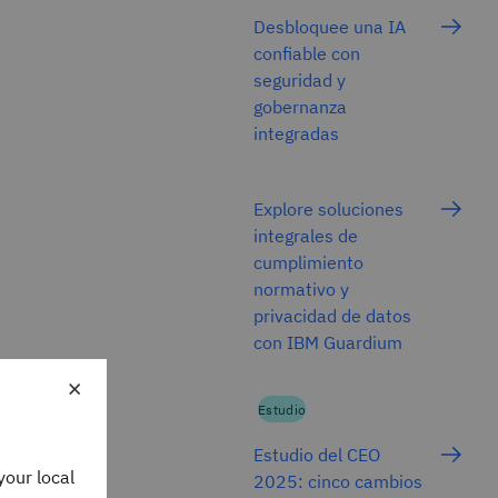
Desbloquee una IA
confiable con
seguridad y
gobernanza
integradas
Explore soluciones
integrales de
cumplimiento
normativo y
privacidad de datos
con IBM Guardium
×
Estudio
Estudio del CEO
your local
2025: cinco cambios