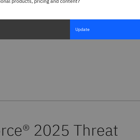
gional products, pricing and content?
Update