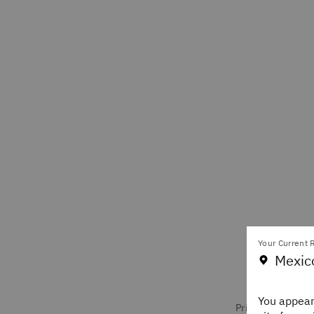
Your Current R
Mexic
You appear