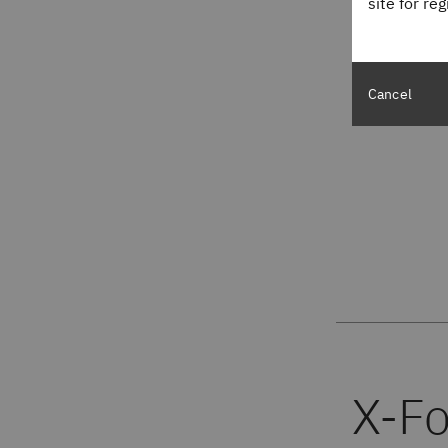
site for re
Cancel