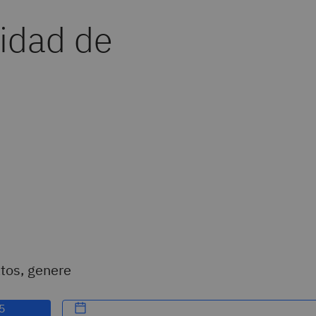
cidad de
atos, genere
25