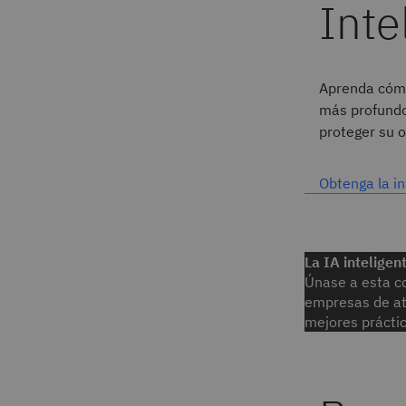
Aprenda cómo
más profundo
proteger su 
Obtenga la i
La IA intelige
Únase a esta co
empresas de ate
mejores práctic