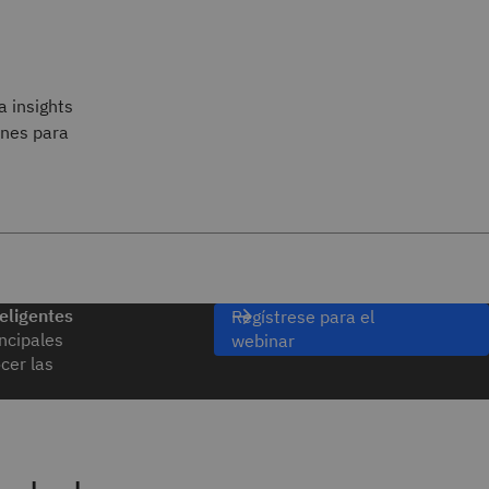
 insights
ones para
eligentes
Regístrese para el
ncipales
webinar
cer las