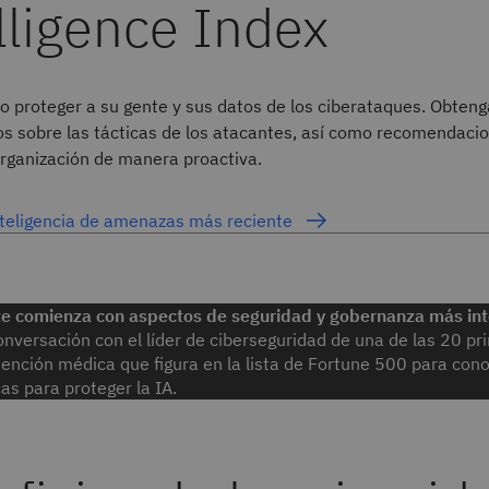
 proteger a su gente y sus datos de los ciberataques. Obtenga
s sobre las tácticas de los atacantes, así como recomendaci
organización de manera proactiva.
nteligencia de amenazas más reciente
nte comienza con aspectos de seguridad y gobernanza más int
nversación con el líder de ciberseguridad de una de las 20 pri
nción médica que figura en la lista de Fortune 500 para cono
as para proteger la IA.