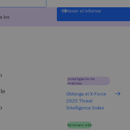
Obtener el informe
a los
o
Investigación de
analistas
le
Obtenga el X-Force
2025 Threat
o
Intelligence Index
Seminario web