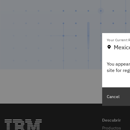
Your Current R
Mexic
You appear
site for re
Cancel
Productos