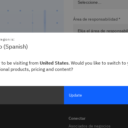
Área de responsabilidad *
egion is:
o (Spanish)
Título del puesto
 to be visiting from
United States
. Would you like to switch to 
gional products, pricing and content?
Enviar
Update
Asociados de negocios