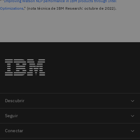
"
Improving Watson NLP performance in IBM products through Intel
Optimizations
," (nota técnica de IBM Research: octubre de 2022).