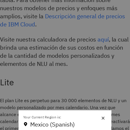
nuestros modelos de precios y enfoques más
amplios, visite la
Descripción general de precios
de IBM Cloud
.
Visite nuestra calculadora de precios
aquí
, la cual
brinda una estimación de sus costos en función
de la cantidad de modelos personalizados y
elementos de NLU al mes.
Lite
El plan Lite es perpetuo para 30 000 elementos de NLU y un
modelo personalizado por mes calendario. Una vez que
alcance el límite de 30 000 elementos de NLU en un mes
×
Your Current Region is:
calendario, su instancia de NLU se suspenderá y se reactivará
Mexico (Spanish)
el primer día del siguiente mes calendario. Recomendamos el