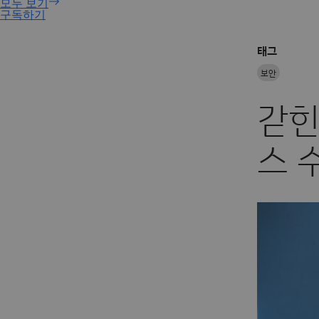
구독하기
태그
보안
갇힌
스 