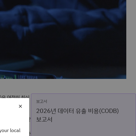
델)은 여전히 최신
보고서
×
한 의존도와 수년
2026년 데이터 유출 비용(CODB)
t Zero의
보고서
를 실행하는 데 갇
 자세히 설명하는
your local
ight) 우회에 대한