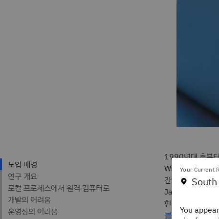
1990년대 초부터 
Windows 운영
Your Current R
간의 광범위한 기능 
South
James Forshaw
힌 COM 개체를 
You appear
을
블로그 게시물