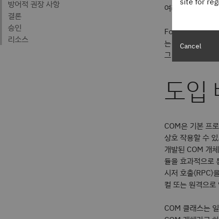
site for re
여러 가지 사용 
Forshaw의 연구
는 기술 구현을
발
Cancel
그 결과 갇힌 CO
도입
COM은 기본 프
상호 작용할 수 
개발된 COM 개
듈을 효과적으로 통
시저 호출(RPC)
컬 또는 원격으로 
COM 클래스는 