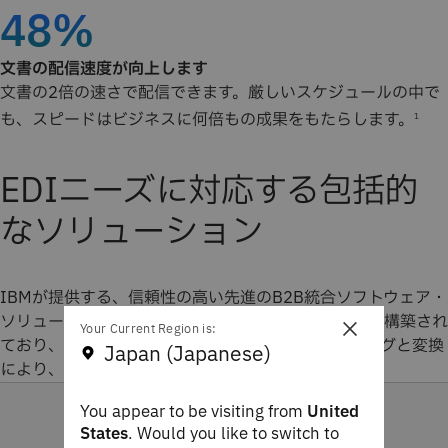
48%
文書の配信速度が向上します
文書の2倍の速さで配信できます。厳しいスケジュールの中で
も、スピードはビジネスに何倍もの成果をもたらします。
1
EDIニーズに対応する包括的
なソリューション
IBMが提供する、信頼性の高い先進のB2B統合ソフトウェア・
ソリューションは、要求の厳しいワークロード向けに構築され
×
Your Current Region is:
ており、EDIとB2B APIのビジネス文書のルーティングと変換
Japan (Japanese)
により、あらゆるデータ交換に対応します。
You appear to be visiting from
United
States
. Would you like to switch to