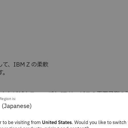
、IBM Z の柔軟
す。
クなビジネス ニーズと IT サービスの需要予測の
Region is:
するハイブリッド クラウドの世界では、柔軟性が
 (Japanese)
 to be visiting from
United States
. Would you like to switch 
わせたIBM Z®の料金体系では、料金体系を簡素