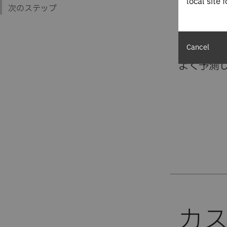
local site 
て予測し
プレミス
な消費ベ
Cancel
信頼性の
よく予測