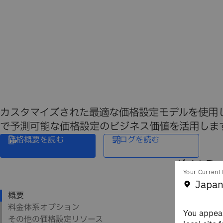
カスタマイズされた最適な価格設定モデルを使用して
で予測可能な価格設定のビジネス価値を活用しま
価格概要を読む
ブログを読む
ダイナミッ
Your Current 
を特徴と
Japan
欠です。
You appear
ニーズの合