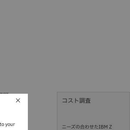
課題
×
コスト調査
不可
to your
化し
ニーズの合わせたIBM Z