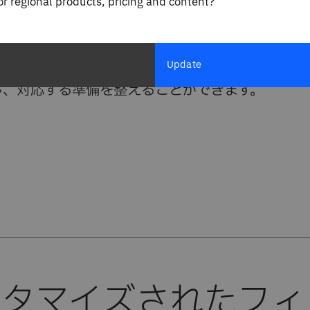
for regional products, pricing and content?
やすくするために、ソフトウェア、ハードウェア、
・コンピューティングに対して柔軟でクラウドのよ
ースの料金体系となっています。そのため、最も安
Update
高いプラットフォーム上で、予期せぬ需要をコスト
し、対応する準備を整えることができます。