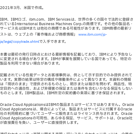
2021年3月、米国で作成。
IBM、IBMロゴ、ibm.com、IBM Servicesは、世界の多くの国々で法的に登録さ
れているInternational Business Machines Corp.の商標です。その他の製品名・
サービス名はIBMまたは他社の商標である可能性があります。IBM商標の最新リ
ストは、ウェブ上の「著作権および商標情報」
www.ibm.com/jp-
で入手できます。
ja/legal/copytrade.shtml
本書は最初の発行日時点における最新情報を記載しており、IBMにより予告なし
に変更される場合があります。IBMが事業を展開している国であっても、特定の
製品を利用できない場合があります。
記載されている性能データとお客様事例は、例として示す目的でのみ提供されて
います。実際の結果は特定の構成や稼働条件によって異なります。本資料の情報
は「現状のまま」で提供されるものとし、明示または暗示を問わず、商品性、特
定目的への適合性、および非侵害の保証または条件を含むいかなる保証もしない
ものとします。IBM製品は、IBM所定の契約書の条項に基づき保証されます。
Oracle Cloud ApplicationsはIBMの製品またはサービスではありません。Oracle
Cloud Applicationsは、場合によっては、製品またはサービスに付属するOracle
社の利用規約に基づいてユーザーに販売またはライセンス供与されます。Oracle
Cloud Applicationsの可用性、あらゆる保証、サービス、サポートは、Oracle社
が直接責任を負い、ユーザーに直接提供します。