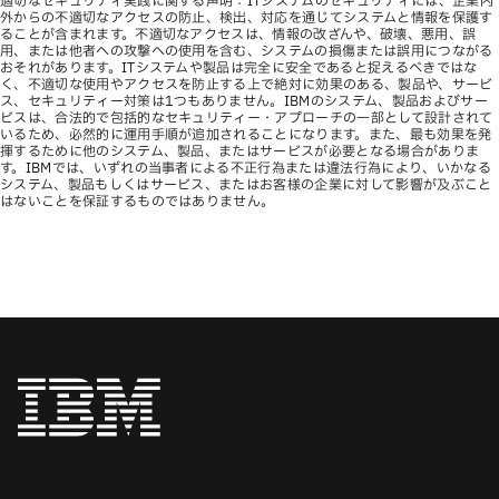
適切なセキュリティ実践に関する声明：ITシステムのセキュリティには、企業内
外からの不適切なアクセスの防止、検出、対応を通じてシステムと情報を保護す
ることが含まれます。不適切なアクセスは、情報の改ざんや、破壊、悪用、誤
用、または他者への攻撃への使用を含む、システムの損傷または誤用につながる
おそれがあります。ITシステムや製品は完全に安全であると捉えるべきではな
く、不適切な使用やアクセスを防止する上で絶対に効果のある、製品や、サービ
ス、セキュリティー対策は1つもありません。IBMのシステム、製品およびサー
ビスは、合法的で包括的なセキュリティー・アプローチの一部として設計されて
いるため、必然的に運用手順が追加されることになります。また、最も効果を発
揮するために他のシステム、製品、またはサービスが必要となる場合がありま
す。IBMでは、いずれの当事者による不正行為または違法行為により、いかなる
システム、製品もしくはサービス、またはお客様の企業に対して影響が及ぶこと
はないことを保証するものではありません。