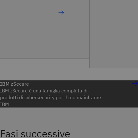
IBM zSecure
IBM zSecure è una famiglia completa di
prodotti di cybersecurity per il tuo mainframe
IBM
Fasi successive