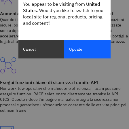
You appear to be visiting from
United
States
. Would you like to switch to your
Aumenta facilmente la produttività degli sviluppatori
local site for regional products, pricing
Quando i team di sviluppo devono fornire rapidamente applicazioni
and content?
sicure, possono creare soluzioni di autorizzazione personalizzate
senza dipendere da specialisti RACF. Questo contribuisce ad
accelerare i tempi di rilascio riducendo al contempo i colli di bottiglia
legati alla disponibilità limitata di competenze a livello di sicurezza.
Cancel
Update
Esegui funzioni chiave di sicurezza tramite API
Nei workflow operativi che richiedono efficienza, i team possono
eseguire funzioni RACF selezionate direttamente tramite le API
CICS. Questo riduce l'impegno manuale, integra la sicurezza nei
processi e garantisce un'esecuzione coerente delle attività principali
sul mainframe.