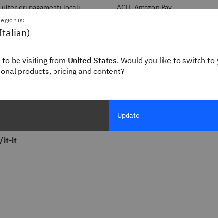
 ulteriori pagamenti locali.
ACH, Amazon Pay
egion is:
Alcuni paesi non sono ab
Italian)
ibm.com/it-it e richied
di aiuto disponibile sul
 to be visiting from
United States
. Would you like to switch to 
Inoltre, alcuni paesi po
gional products, pricing and content?
tua regione è idonea pe
Update
.com/it-it
it-it