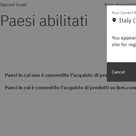
Opzioni locali
Sono disponibili
Paesi abilitati
Your Current R
Italy (
You appear
site for re
Cancel
Paesi in cui non è consentito l'acquisto di prodotti su ibm
Paesi in cui è consentito l'acquisto di prodotti su ibm.com/