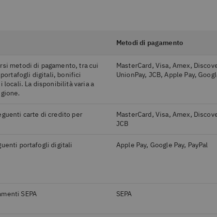
Metodi di pagamento
rsi metodi di pagamento, tra cui
MasterCard, Visa, Amex, Discove
portafogli digitali, bonifici
UnionPay, JCB, Apple Pay, Googl
 locali. La disponibilità varia a
egione.
guenti carte di credito per
MasterCard, Visa, Amex, Discove
JCB
uenti portafogli digitali
Apple Pay, Google Pay, PayPal
amenti SEPA
SEPA