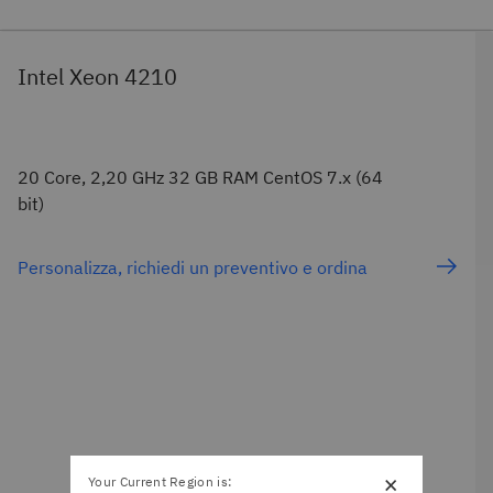
Intel Xeon 4210
20 Core, 2,20 GHz 32 GB RAM CentOS 7.x (64
bit)
Personalizza, richiedi un preventivo e ordina
×
Your Current Region is: