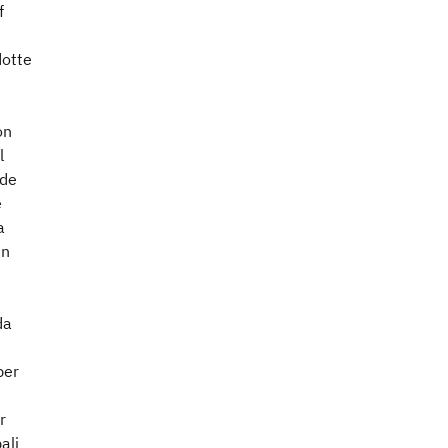
f
dotte
on
l
ide
e
a
un
da
per
r
ali