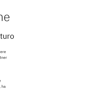
uturo
vere
tner
e
, ha