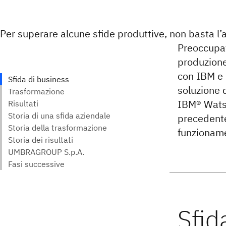
Per superare alcune sfide produttive, non basta l’
Preoccupat
produzion
con IBM e 
soluzione 
IBM® Watso
precedente
funzioname