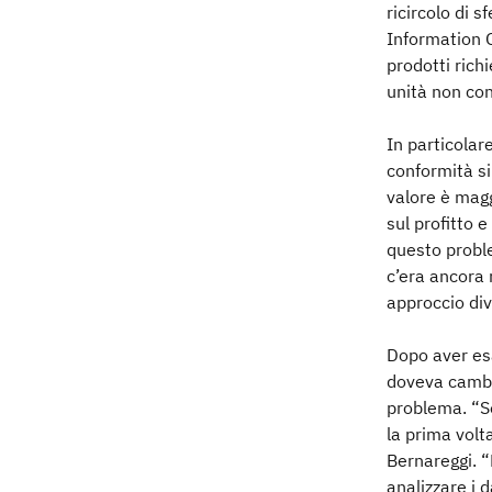
ricircolo di 
Information O
prodotti rich
unità non con
In particola
conformità si
valore è magg
sul profitto 
questo probl
c’era ancora
approccio dive
Dopo aver esa
doveva cambi
problema. “S
la prima volt
Bernareggi. “
analizzare i d