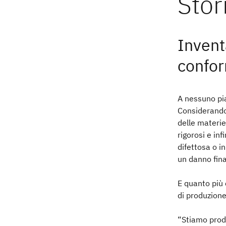
Invent
confor
A nessuno pia
Considerando 
delle materie
rigorosi e inf
difettosa o i
un danno fina
E quanto più 
di produzion
“Stiamo prod