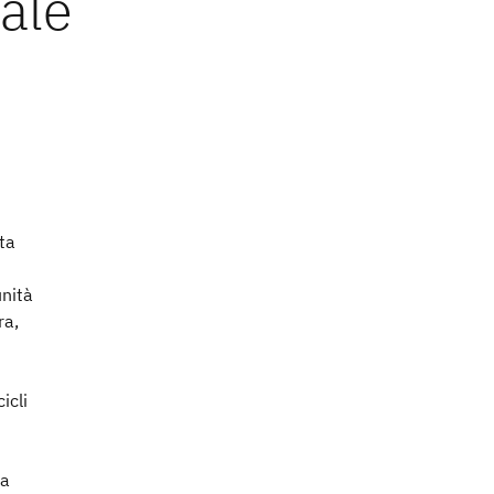
ta
unità
ra,
icli
 a