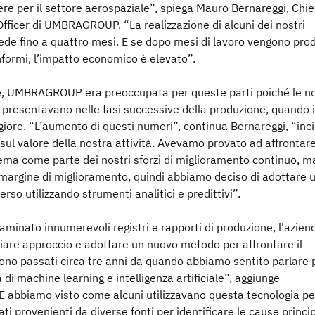
sfere per il settore aerospaziale”, spiega Mauro Bernareggi, Chie
fficer di UMBRAGROUP. “La realizzazione di alcuni dei nostri
iede fino a quattro mesi. E se dopo mesi di lavoro vengono pro
formi, l’impatto economico è elevato”.
re, UMBRAGROUP era preoccupata per queste parti poiché le n
 presentavano nelle fasi successive della produzione, quando i
iore. “L’aumento di questi numeri”, continua Bernareggi, “inc
e sul valore della nostra attività. Avevamo provato ad affrontar
ema come parte dei nostri sforzi di miglioramento continuo, m
 margine di miglioramento, quindi abbiamo deciso di adottare 
rso utilizzando strumenti analitici e predittivi”.
minato innumerevoli registri e rapporti di produzione, l'azien
are approccio e adottare un nuovo metodo per affrontare il
ono passati circa tre anni da quando abbiamo sentito parlare 
a di machine learning e intelligenza artificiale”, aggiunge
E abbiamo visto come alcuni utilizzavano questa tecnologia pe
ati provenienti da diverse fonti per identificare le cause princip