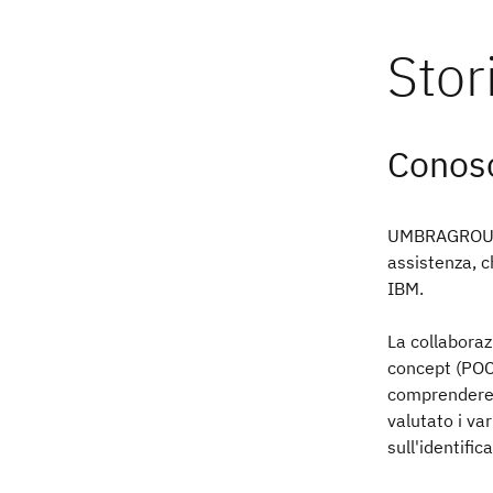
Conosc
UMBRAGROUP, u
assistenza, c
IBM.
La collabora
concept (POC
comprendere i
valutato i va
sull'identifi