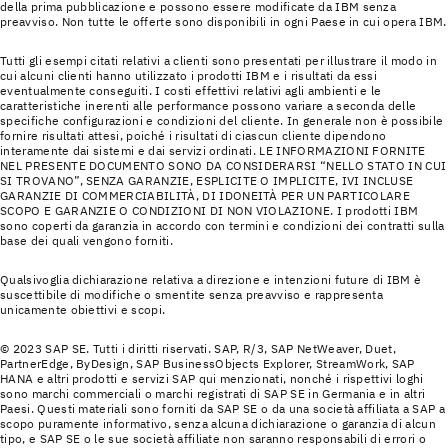
della prima pubblicazione e possono essere modificate da IBM senza
preavviso. Non tutte le offerte sono disponibili in ogni Paese in cui opera IBM.
Tutti gli esempi citati relativi a clienti sono presentati per illustrare il modo in
cui alcuni clienti hanno utilizzato i prodotti IBM e i risultati da essi
eventualmente conseguiti. I costi effettivi relativi agli ambienti e le
caratteristiche inerenti alle performance possono variare a seconda delle
specifiche configurazioni e condizioni del cliente. In generale non è possibile
fornire risultati attesi, poiché i risultati di ciascun cliente dipendono
interamente dai sistemi e dai servizi ordinati. LE INFORMAZIONI FORNITE
NEL PRESENTE DOCUMENTO SONO DA CONSIDERARSI “NELLO STATO IN CUI
SI TROVANO”, SENZA GARANZIE, ESPLICITE O IMPLICITE, IVI INCLUSE
GARANZIE DI COMMERCIABILITÀ, DI IDONEITÀ PER UN PARTICOLARE
SCOPO E GARANZIE O CONDIZIONI DI NON VIOLAZIONE. I prodotti IBM
sono coperti da garanzia in accordo con termini e condizioni dei contratti sulla
base dei quali vengono forniti.
Qualsivoglia dichiarazione relativa a direzione e intenzioni future di IBM è
suscettibile di modifiche o smentite senza preavviso e rappresenta
unicamente obiettivi e scopi.
© 2023 SAP SE. Tutti i diritti riservati. SAP, R/3, SAP NetWeaver, Duet,
PartnerEdge, ByDesign, SAP BusinessObjects Explorer, StreamWork, SAP
HANA e altri prodotti e servizi SAP qui menzionati, nonché i rispettivi loghi
sono marchi commerciali o marchi registrati di SAP SE in Germania e in altri
Paesi. Questi materiali sono forniti da SAP SE o da una società affiliata a SAP a
scopo puramente informativo, senza alcuna dichiarazione o garanzia di alcun
tipo, e SAP SE o le sue società affiliate non saranno responsabili di errori o