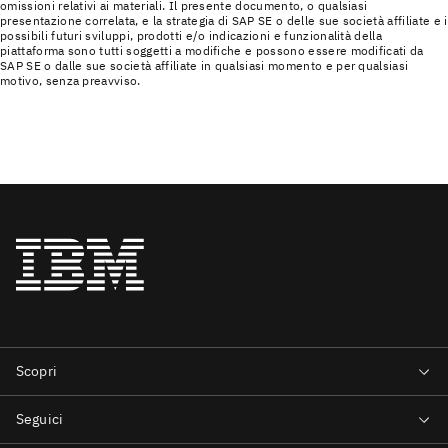
omissioni relativi ai materiali. Il presente documento, o qualsiasi
presentazione correlata, e la strategia di SAP SE o delle sue società affiliate e i
possibili futuri sviluppi, prodotti e/o indicazioni e funzionalità della
piattaforma sono tutti soggetti a modifiche e possono essere modificati da
SAP SE o dalle sue società affiliate in qualsiasi momento e per qualsiasi
motivo, senza preavviso.