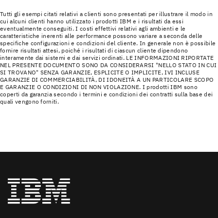
Tutti gli esempi citati relativi a clienti sono presentati per illustrare il modo in
cui alcuni clienti hanno utilizzato i prodotti IBM e i risultati da essi
eventualmente conseguiti. I costi effettivi relativi agli ambienti e le
caratteristiche inerenti alle performance possono variare a seconda delle
specifiche configurazioni e condizioni del cliente. In generale non è possibile
fornire risultati attesi, poiché i risultati di ciascun cliente dipendono
interamente dai sistemi e dai servizi ordinati. LE INFORMAZIONI RIPORTATE
NEL PRESENTE DOCUMENTO SONO DA CONSIDERARSI "NELLO STATO IN CUI
SI TROVANO" SENZA GARANZIE, ESPLICITE O IMPLICITE, IVI INCLUSE
GARANZIE DI COMMERCIABILITÀ, DI IDONEITÀ A UN PARTICOLARE SCOPO
E GARANZIE O CONDIZIONI DI NON VIOLAZIONE. I prodotti IBM sono
coperti da garanzia secondo i termini e condizioni dei contratti sulla base dei
quali vengono forniti.