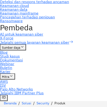
Beranda
Solusi
Security
Produk