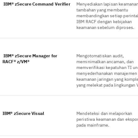
IBM® zSecure Command Verifier
Menyediakan lapisan keamana
tambahan yang membantu
membandingkan setiap perinta
IBM RACF dengan kebijakan
keamanan sebelum diproses.
IBM® zSecure Manager for
Mengotomatiskan audit,
RACF® z/VM®
meminimalkan ancaman, dan
memverifikasi kepatuhan TI un
menyederhanakan manajemen
keamanan jaringan yang kompl
yang melekat pada lingkungan 
IBM® zSecure Visual
Mendeteksi dan melaporkan
peristiwa keamanan dan ekspo
pada mainframe.