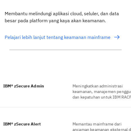
Membantu melindungi aplikasi cloud, seluler, dan data
besar pada platform yang kaya akan keamanan.
Pelajari lebih lanjut tentang keamanan mainframe
IBM® zSecure Admin
Meningkatkan administrasi
keamanan, manajemen penggu
dan kepatuhan untuk IBM RACF
IBM® zSecure Alert
Memantau mainframe dari
ancaman keamanan eksternal 