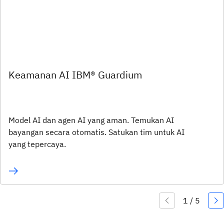
Keamanan AI IBM® Guardium
Model AI dan agen AI yang aman. Temukan AI
bayangan secara otomatis. Satukan tim untuk AI
yang tepercaya.