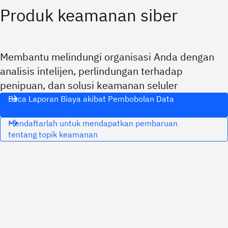
Produk keamanan siber
Membantu melindungi organisasi Anda dengan
analisis intelijen, perlindungan terhadap
penipuan, dan solusi keamanan seluler
Baca Laporan Biaya akibat Pembobolan Data
Mendaftarlah untuk mendapatkan pembaruan
tentang topik keamanan