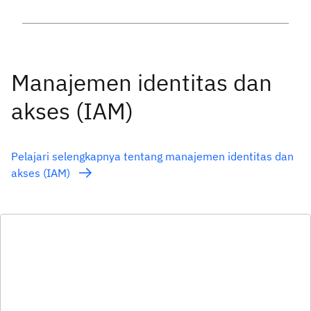
Manajemen identitas dan
akses (IAM)
Pelajari selengkapnya tentang manajemen identitas dan
akses (IAM)