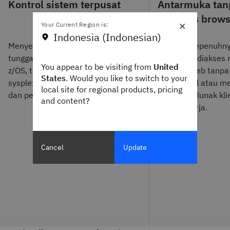
Kontrol sistem terpusat
Antarmuka tan
berbasis brow
×
Your Current Region is:
Indonesia (Indonesian)
Menyediakan titik kendali
Berjalan sepenuhny
tunggal untuk mengelola sistem
dan dapat diakses 
You appear to be visiting from
United
z/OS, termasuk konfigurasi
browser web tanpa
States
. Would you like to switch to your
sysplex seperti kebijakan WLM
menginstal atau m
local site for regional products, pricing
dan perangkat lunak.
perangkat lunak kli
and content?
tempat kerja.
Cancel
Update