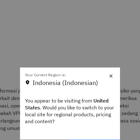
×
Your Current Region is:
Indonesia (Indonesian)
formasi jaringan sangat penting dalam menentukan risiko yan
rkait dengan potensi aktivitas penipuan. Trusteer memeriksa
You appear to be visiting from
United
kasi, operator atau layanan hosting sekaligus mendeteksi
States
. Would you like to switch to your
akah VPN sedang digunakan atau ada panggilan yang sedang
local site for regional products, pricing
rlangsung di perangkat karena ini adalah teknik rekayasa sosi
and content?
ang umum.