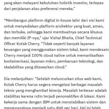
yang akan melayani kebutuhan holistik investor, terlepas
dari perjalanan atau preferensi mereka."
"Membangun platform digital in-house lahir dari visi kami
untuk menyediakan platform arsitektur yang kuat, aman,
dan terbuka, sehingga kami membuatnya secara khusus
dan memiliki IP-nya," ujar Vishal Bhatia, Chief Technical
Officer Kotak Cherry. "Tidak seperti banyak layanan
keuangan yang menggunakan sistem lokal, kami mendesain
Cherry menjadi 100% cloud native untuk memanfaatkan
kontainerisasi, layanan mikro, pembaruan teknologi, dan
skalabilitas yang ditawarkan cloud."
Dia melanjutkan: "Setelah meluncurkan situs web kami,
Kotak Cherry harus segera mengatasi berbagai masalah
teknis yang menghambat kinerja. Masalah terbesar adalah
stabilitas karena rutin terjadi penonaktifan di lokasi. Kami
bekerja sama dengan IBM untuk menstabilkan sistem dan
menguranginya menjadi satu digit per hari. Hal ini telah