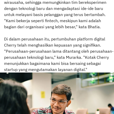
wirausaha, sehingga memungkinkan tim bereksperimen
dengan teknologi baru dan mengadaptasi ide-ide baru
untuk melayani basis pelanggan yang terus bertambah.
"Kami bekerja seperti fintech, meskipun kami adalah
bagian dari organisasi yang lebih besar," kata Bhatia.
Di dalam perusahaan itu, pertumbuhan platform digital
Cherry telah menghasilkan kepuasan yang signifikan.
"Perusahaan-perusahaan lama ditantang oleh perusahaan-
perusahaan teknologi baru," kata Murarka. "Kotak Cherry
menunjukkan bagaimana kami bisa bersaing sebagai
startup yang mengutamakan layanan digital."