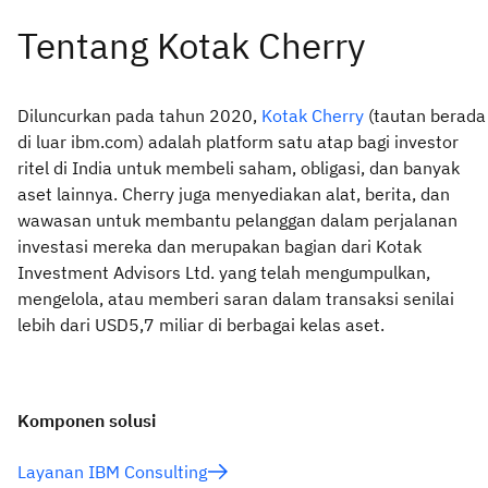
Diluncurkan pada tahun 2020,
Kotak Cherry
(tautan berada
di luar ibm.com) adalah platform satu atap bagi investor
ritel di India untuk membeli saham, obligasi, dan banyak
aset lainnya. Cherry juga menyediakan alat, berita, dan
wawasan untuk membantu pelanggan dalam perjalanan
investasi mereka dan merupakan bagian dari Kotak
Investment Advisors Ltd. yang telah mengumpulkan,
mengelola, atau memberi saran dalam transaksi senilai
lebih dari USD5,7 miliar di berbagai kelas aset.
Komponen solusi
Layanan IBM Consulting