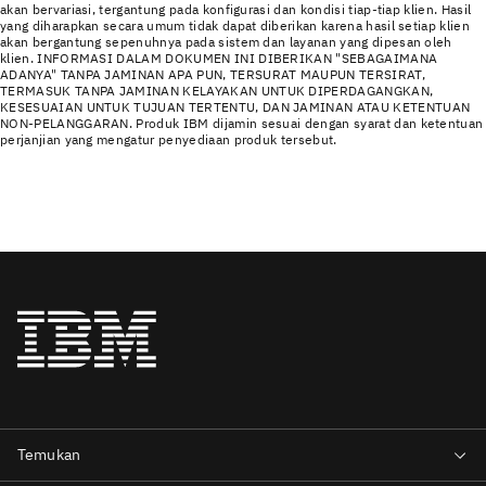
akan bervariasi, tergantung pada konfigurasi dan kondisi tiap-tiap klien. Hasil
yang diharapkan secara umum tidak dapat diberikan karena hasil setiap klien
akan bergantung sepenuhnya pada sistem dan layanan yang dipesan oleh
klien. INFORMASI DALAM DOKUMEN INI DIBERIKAN "SEBAGAIMANA
ADANYA" TANPA JAMINAN APA PUN, TERSURAT MAUPUN TERSIRAT,
TERMASUK TANPA JAMINAN KELAYAKAN UNTUK DIPERDAGANGKAN,
KESESUAIAN UNTUK TUJUAN TERTENTU, DAN JAMINAN ATAU KETENTUAN
NON-PELANGGARAN. Produk IBM dijamin sesuai dengan syarat dan ketentuan
perjanjian yang mengatur penyediaan produk tersebut.