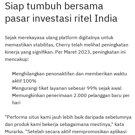
Sejak merekayasa ulang platform digitalnya untuk
memastikan stabilitas, Cherry telah melihat peningkatan
kinerja yang signifikan. Per Maret 2023, peningkatan ini
mencakup:
Menghilangkan penonaktifan dan memberikan waktu
aktif 100%
Mengurangi tiket layanan sebesar 99% sejak awal
Memungkinkan penerimaan 2.000 pelanggan baru per
hari
"Performa situs kami jauh lebih baik daripada sebelumnya
dan produk kami bekerja sebagaimana mestinya," kata
Murarka. "Setelah secara aktif mempromosikan aplikasi