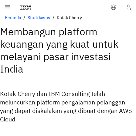
Beranda
Studi kasus
Kotak Cherry
Membangun platform
keuangan yang kuat untuk
melayani pasar investasi
India
Kotak Cherry dan IBM Consulting telah
meluncurkan platform pengalaman pelanggan
yang dapat diskalakan yang dibuat dengan AWS
Cloud