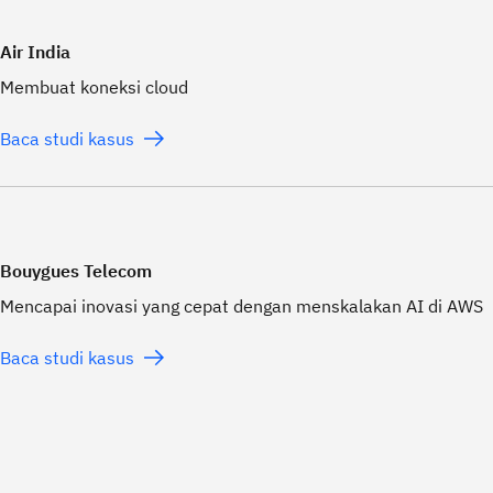
Air India
Membuat koneksi cloud
Baca studi kasus
Bouygues Telecom
Mencapai inovasi yang cepat dengan menskalakan AI di AWS
Baca studi kasus