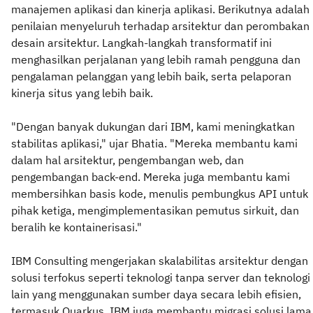
manajemen aplikasi dan kinerja aplikasi. Berikutnya adalah
penilaian menyeluruh terhadap arsitektur dan perombakan
desain arsitektur. Langkah-langkah transformatif ini
menghasilkan perjalanan yang lebih ramah pengguna dan
pengalaman pelanggan yang lebih baik, serta pelaporan
kinerja situs yang lebih baik.
"Dengan banyak dukungan dari IBM, kami meningkatkan
stabilitas aplikasi," ujar Bhatia. "Mereka membantu kami
dalam hal arsitektur, pengembangan web, dan
pengembangan back-end. Mereka juga membantu kami
membersihkan basis kode, menulis pembungkus API untuk
pihak ketiga, mengimplementasikan pemutus sirkuit, dan
beralih ke kontainerisasi."
IBM Consulting mengerjakan skalabilitas arsitektur dengan
solusi terfokus seperti teknologi tanpa server dan teknologi
lain yang menggunakan sumber daya secara lebih efisien,
termasuk Quarkus. IBM juga membantu migrasi solusi lama