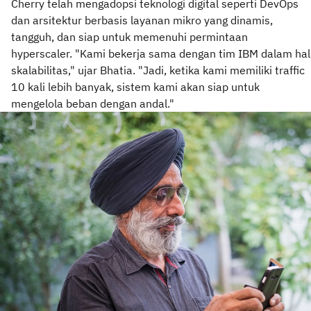
Cherry telah mengadopsi teknologi digital seperti DevOps
dan arsitektur berbasis layanan mikro yang dinamis,
tangguh, dan siap untuk memenuhi permintaan
hyperscaler. "Kami bekerja sama dengan tim IBM dalam hal
skalabilitas," ujar Bhatia. "Jadi, ketika kami memiliki traffic
10 kali lebih banyak, sistem kami akan siap untuk
mengelola beban dengan andal."