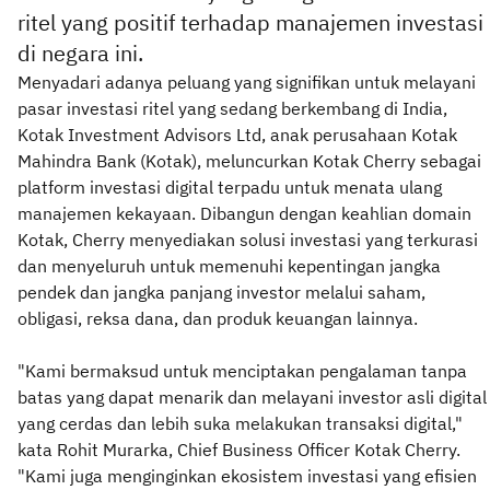
ritel yang positif terhadap manajemen investasi
di negara ini.
Menyadari adanya peluang yang signifikan untuk melayani
pasar investasi ritel yang sedang berkembang di India,
Kotak Investment Advisors Ltd, anak perusahaan Kotak
Mahindra Bank (Kotak), meluncurkan Kotak Cherry sebagai
platform investasi digital terpadu untuk menata ulang
manajemen kekayaan. Dibangun dengan keahlian domain
Kotak, Cherry menyediakan solusi investasi yang terkurasi
dan menyeluruh untuk memenuhi kepentingan jangka
pendek dan jangka panjang investor melalui saham,
obligasi, reksa dana, dan produk keuangan lainnya.
"Kami bermaksud untuk menciptakan pengalaman tanpa
batas yang dapat menarik dan melayani investor asli digital
yang cerdas dan lebih suka melakukan transaksi digital,"
kata Rohit Murarka, Chief Business Officer Kotak Cherry.
"Kami juga menginginkan ekosistem investasi yang efisien