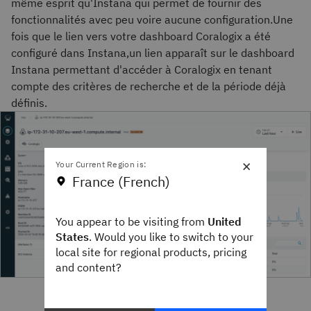
même esprit qu'Instana qui permet de fournir des
fonctionnalités avec peu voire aucune configuration.Une
fois que le lien vers votre dashboard Coralogix a été
configuré dans Instana,un lien apparaît sur le dashboard
Instana permettant d'accéder à Coralogix en tenant
compte des critères de recherche et de la période déjà
définis.
×
Your Current Region is:
France (French)
You appear to be visiting from
United
States
. Would you like to switch to your
local site for regional products, pricing
and content?