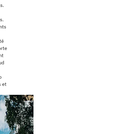
s.
s.
ents
té
orte
nt
ud
p
 et