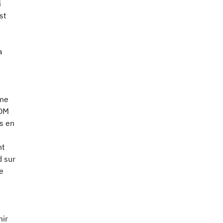
i
st
a
rme
COM
s en
nt
d sur
de
nir