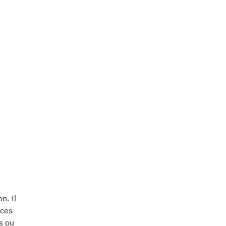
n
n. Il
nces
s ou