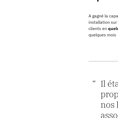
A gagné la capa
installation sur
clients en
quel
quelques mois
Il é
prop
nos 
asso