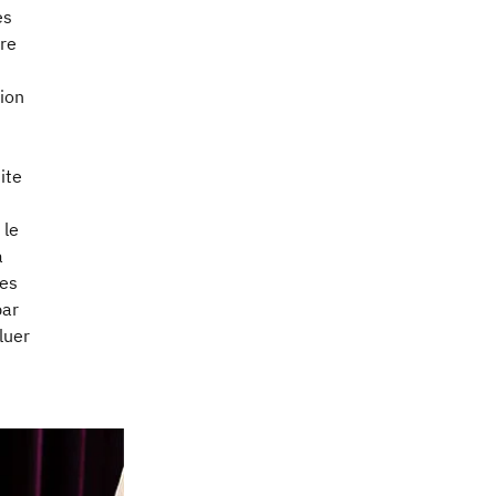
es
are
tion
ite
 le
a
ses
par
luer