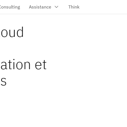
loud
ation et
ts