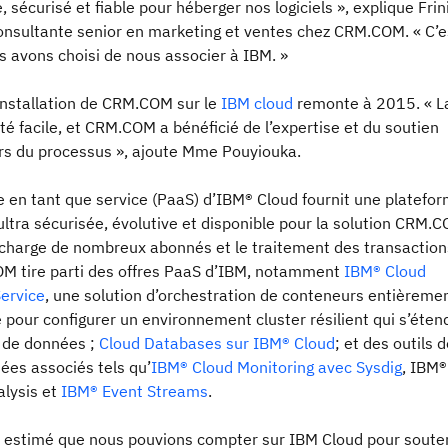
, sécurisé et fiable pour héberger nos logiciels », explique Frin
onsultante senior en marketing et ventes chez CRM.COM. « C’e
 avons choisi de nous associer à IBM. »
installation de CRM.COM sur le
IBM cloud
remonte à 2015. « L
été facile, et CRM.COM a bénéficié de l’expertise et du soutien
rs du processus », ajoute Mme Pouyiouka.
 en tant que service (PaaS) d’IBM® Cloud fournit une platefo
ultra sécurisée, évolutive et disponible pour la solution CRM.
 charge de nombreux abonnés et le traitement des transaction
OM tire parti des offres PaaS d’IBM, notamment
IBM® Cloud
ervice
, une solution d’orchestration de conteneurs entièreme
e pour configurer un environnement cluster résilient qui s’éten
 de données ;
Cloud Databases sur IBM® Cloud
; et des outils 
ées associés tels qu’
IBM® Cloud Monitoring avec Sysdig
, IBM®
alysis et
IBM® Event Streams
.
 estimé que nous pouvions compter sur IBM Cloud pour soute