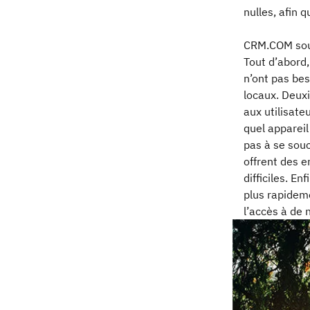
nulles, afin 
CRM.COM souha
Tout d’abord, 
n’ont pas bes
locaux. Deuxi
aux utilisate
quel appareil
pas à se souc
offrent des e
difficiles. E
plus rapidem
l’accès à de 