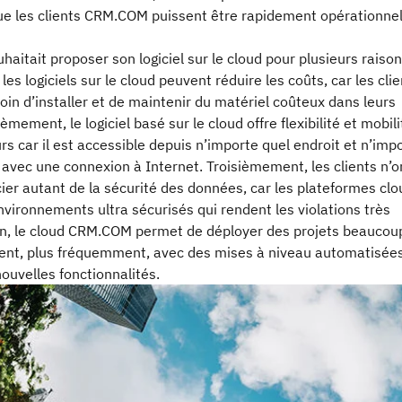
que les clients CRM.COM puissent être rapidement opérationnel
itait proposer son logiciel sur le cloud pour plusieurs raison
les logiciels sur le cloud peuvent réduire les coûts, car les cli
oin d’installer et de maintenir du matériel coûteux dans leurs
èmement, le logiciel basé sur le cloud offre flexibilité et mobili
urs car il est accessible depuis n’importe quel endroit et n’imp
 avec une connexion à Internet. Troisièmement, les clients n’o
ier autant de la sécurité des données, car les plateformes clo
nvironnements ultra sécurisés qui rendent les violations très
nfin, le cloud CRM.COM permet de déployer des projets beaucou
ent, plus fréquemment, avec des mises à niveau automatisées
nouvelles fonctionnalités.