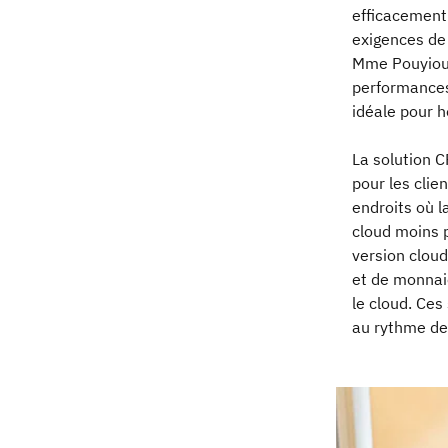
efficacement 
exigences de 
Mme Pouyiouk
performances,
idéale pour h
La solution C
pour les clie
endroits où l
cloud moins 
version clou
et de monnai
le cloud. Ces 
au rythme de 